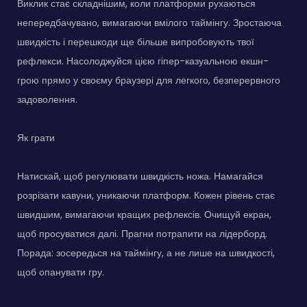
Виклик стає складнішим, коли платформи рухаються
непередбачувано, вимагаючи вмілого таймінгу. Зростаюча
швидкість і перешкоди ще більше випробовують твої
рефлекси. Насолоджуйся цією гіпер-казуальною екшн-
грою прямо у своєму браузері для легкого, безперервного
задоволення.
Як грати
Натискай, щоб регулювати швидкість ножа. Намагайся
розрізати кавуни, уникаючи платформ. Кожен рівень стає
швидшим, вимагаючи кращих рефлексів. Очищуй екран,
щоб просуватися далі. Прагни потрапити на лідерборд.
Порада: зосередься на таймінгу, а не лише на швидкості,
щоб опанувати гру.