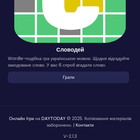
Словодей
Wordle-подібна гра українською мовою. Щодня відгадуйте
закодоване слово. У вас 6 спроб вгадати слово.
Грати
Онлайн Ігри
на
DAYTODAY
© 2025. Копіювання матеріалів
заборонено. |
Контакти
V-2.1.3