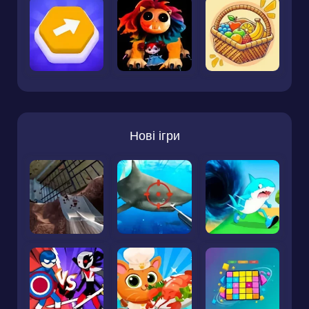
Нові ігри