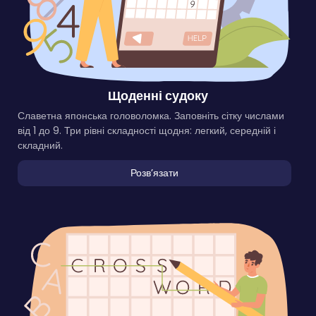
Щоденні судоку
Славетна японська головоломка. Заповніть сітку числами
від 1 до 9. Три рівні складності щодня: легкий, середній і
складний.
Розвʼязати