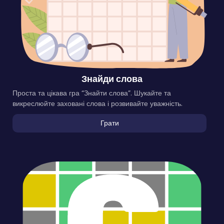
Знайди слова
Проста та цікава гра “Знайти слова”. Шукайте та
викреслюйте заховані слова і розвивайте уважність.
Грати