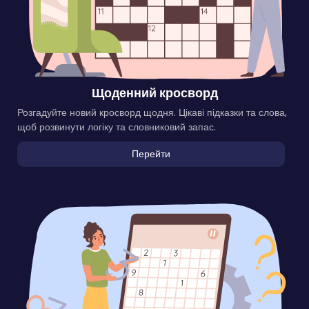
Щоденний кросворд
Розгадуйте новий кросворд щодня. Цікаві підказки та слова,
щоб розвинути логіку та словниковий запас.
Перейти