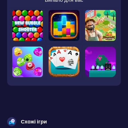
Схожі ігри