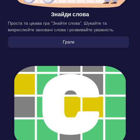
Знайди слова
Проста та цікава гра “Знайти слова”. Шукайте та
викреслюйте заховані слова і розвивайте уважність.
Грати