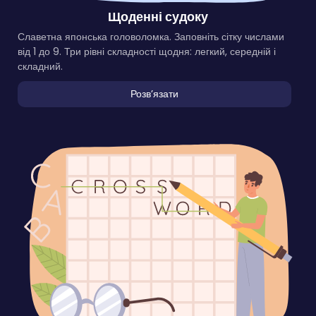
Щоденні судоку
Славетна японська головоломка. Заповніть сітку числами
від 1 до 9. Три рівні складності щодня: легкий, середній і
складний.
Розвʼязати