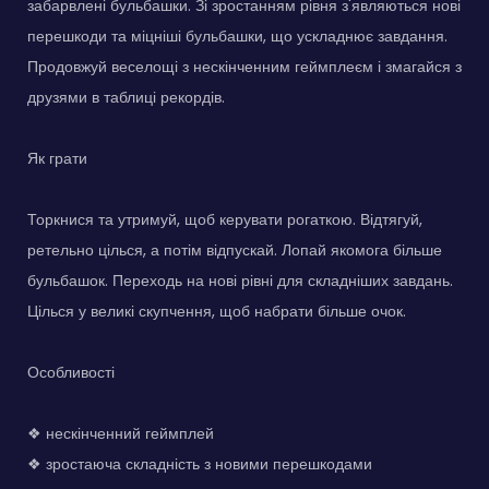
забарвлені бульбашки. Зі зростанням рівня з'являються нові
перешкоди та міцніші бульбашки, що ускладнює завдання.
Продовжуй веселощі з нескінченним геймплеєм і змагайся з
друзями в таблиці рекордів.
Як грати
Торкнися та утримуй, щоб керувати рогаткою. Відтягуй,
ретельно цілься, а потім відпускай. Лопай якомога більше
бульбашок. Переходь на нові рівні для складніших завдань.
Цілься у великі скупчення, щоб набрати більше очок.
Особливості
❖ нескінченний геймплей
❖ зростаюча складність з новими перешкодами