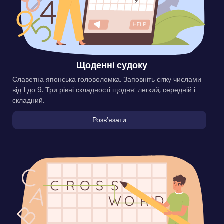
Щоденні судоку
Славетна японська головоломка. Заповніть сітку числами
від 1 до 9. Три рівні складності щодня: легкий, середній і
складний.
Розвʼязати