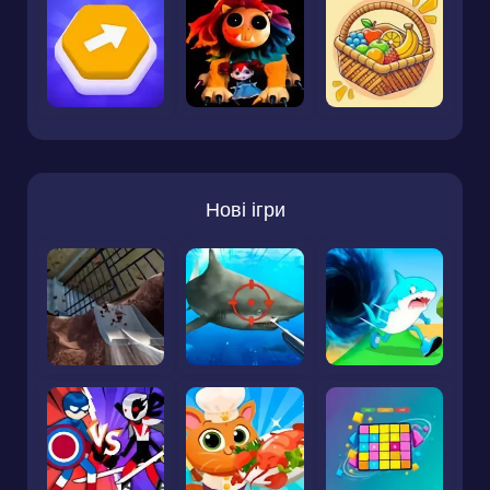
Нові ігри