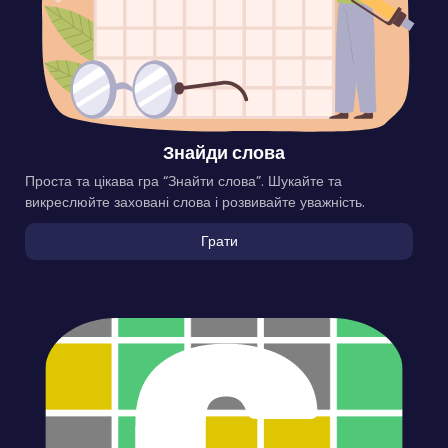
Знайди слова
Проста та цікава гра “Знайти слова”. Шукайте та
викреслюйте заховані слова і розвивайте уважність.
Грати