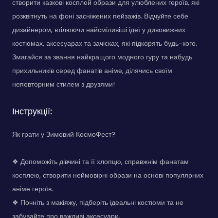
створити казкові косплей образи для улюблених героїв, які
розквітнуть на фоні засніжених пейзажів. Відчуйте себе
дизайнером, втілюючи найсміливіші ідеї у дивовижних
костюмах, аксесуарах та зачісках, які підкорять будь-кого.
Змагайся за звання найкращого модного гуру та набудь
прихильників серед фанатів аніме, ділячись своїм
неповторним стилем з друзями!
Інструкції:
Як грати у Зимовий КосмоФест?
❖ Допоможіть дівчині та її хлопцю, справжнім фанатам
косплею, створити неймовірні образи на основі популярних
аніме героїв.
❖ Почніть з макіяжу, підберіть ідеальні костюми та не
забувайте про важливі аксесуари.