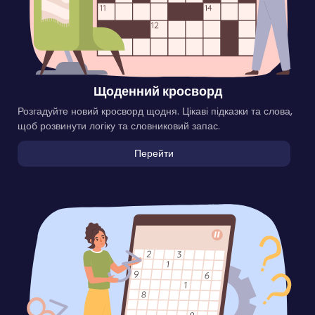
Щоденний кросворд
Розгадуйте новий кросворд щодня. Цікаві підказки та слова,
щоб розвинути логіку та словниковий запас.
Перейти