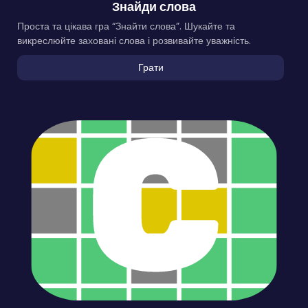
Знайди слова
Проста та цікава гра “Знайти слова”. Шукайте та
викреслюйте заховані слова і розвивайте уважність.
Грати