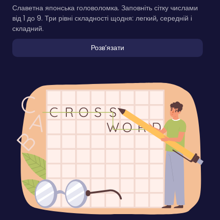
Славетна японська головоломка. Заповніть сітку числами
від 1 до 9. Три рівні складності щодня: легкий, середній і
складний.
Розвʼязати