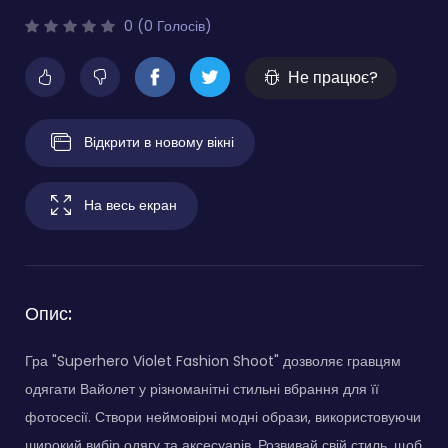
0 (0 Голосів)
Не працює?
Відкрити в новому вікні
На весь екран
Опис:
Гра "Superhero Violet Fashion Shoot" дозволяє гравцям
одягати Вайолет у різноманітні стильні вбрання для її
фотосесії. Створи неймовірні модні образи, використовуючи
широкий вибір одягу та аксесуарів. Розвивай свій стиль, щоб