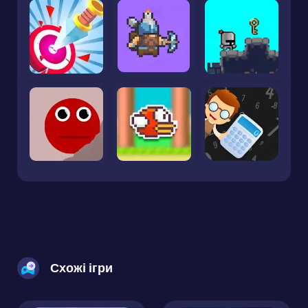
Схожі ігри