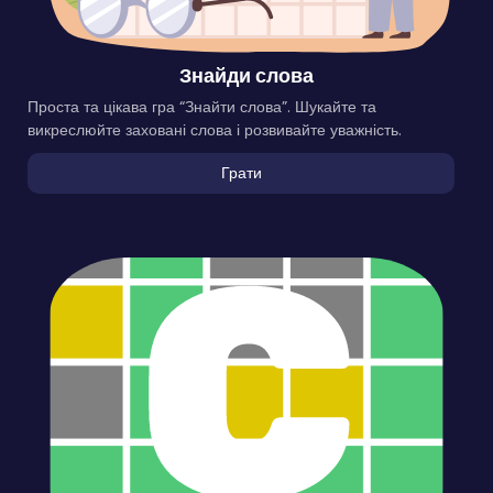
Знайди слова
Проста та цікава гра “Знайти слова”. Шукайте та
викреслюйте заховані слова і розвивайте уважність.
Грати