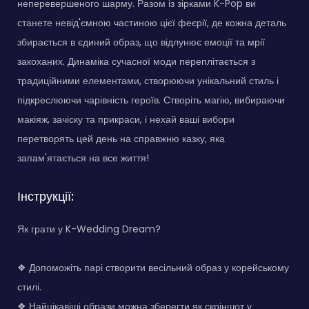
неперевершеного шарму. Разом із зірками K-Pop ви
станете невід'ємною частиною цієї феєрії, де кожна деталь
збирається в єдиний образ, що відлунює емоції та мрії
закоханих. Динаміка сучасної моди переплітається з
традиційними елементами, створюючи унікальний стиль і
підкреслюючи чарівність героїв. Створіть магію, вибираючи
макіяж, зачіску та прикраси, і нехай ваші вибори
перетворять цей день на справжню казку, яка
запам'ятається на все життя!
Інструкції:
Як грати у K-Wedding Dream?
❖ Допоможіть парі створити весільний образ у корейському
стилі.
❖ Найцікавіші образи можна зберегти як скріншот у