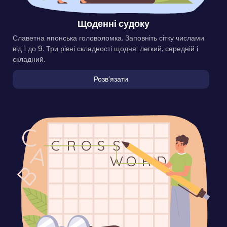
Щоденні судоку
Славетна японська головоломка. Заповніть сітку числами
від 1 до 9. Три рівні складності щодня: легкий, середній і
складний.
Розвʼязати