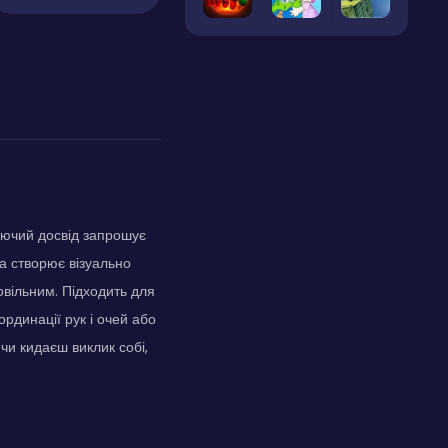
люючий досвід запрошує
а створює візуально
овільним. Підходить для
ординації рук і очей або
чи кидаєш виклик собі,