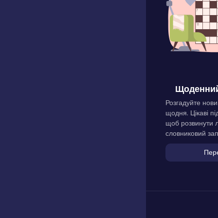
Щоденний
Розгадуйте нови
щодня. Цікаві пі
щоб розвинути л
словниковий зап
Пер