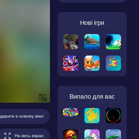
Нові ігри
Випало для вас
ідкрити в новому вікні
На весь екран