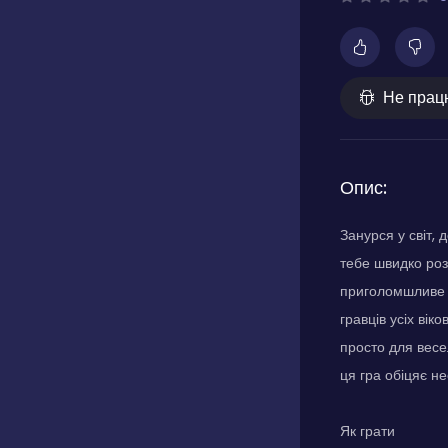
Не прац
Опис:
Занурся у світ,
тебе швидко роз
приголомшливе с
гравців усіх ві
просто для весе
ця гра обіцяє н
Як грати