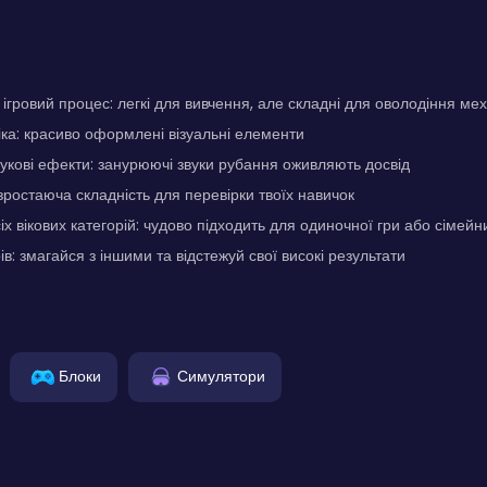
гровий процес: легкі для вивчення, але складні для оволодіння мех
ка: красиво оформлені візуальні елементи
вукові ефекти: занурюючі звуки рубання оживляють досвід
 зростаюча складність для перевірки твоїх навичок
х вікових категорій: чудово підходить для одиночної гри або сімейни
в: змагайся з іншими та відстежуй свої високі результати
Блоки
Симулятори