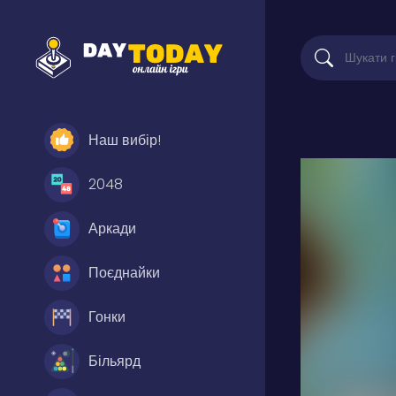
Наш вибір!
2048
Аркади
Поєднайки
Гонки
Більярд