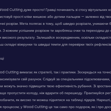
Wood Cutting дуже просто! Гравці починають зі стосу віртуальних ко
ристовуй прості кліки мишкою або дотики пальцем — залежно від т
точні розрізи. Мета полягає в тому, щоб швидко розрізати, уникаючи 
я. З кожним успішним розрізом ти заробляєш очки та переходиш до с
и високого результату. Залишайся зосередженим, оскільки складніст
ш складні візерунки та швидші темпи для перевірки твоїх рефлексів
ощі
 Cutting вимагає як стратегії, так і практики. Зосередься на точн
аксимізувати свій рахунок. Слідкуй за спеціальними підсилювачами, 
ни можуть значно підвищити твою ефективність рубання. Зі зростан
ще пропустити колоду, ніж вдарити об перешкоду. Практикуйся ре
побачити, як високо ти можеш піднятися на таблиці лідерів. Нарешті
 процесом; у Wood Cutting це так само про подорож, як і про дос