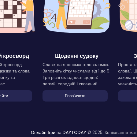
 кросворд
Щоденні судоку
З
й кросворд
Славетна японська головоломка.
Проста та
дказки та слова,
Заповніть сітку числами від 1 до 9.
слова”. 
огіку та
Три рівні складності щодня:
заховані 
ас.
легкий, середній і складний.
уважність
ейти
Розвʼязати
Онлайн Ігри
на
DAYTODAY
© 2025. Копіювання мате