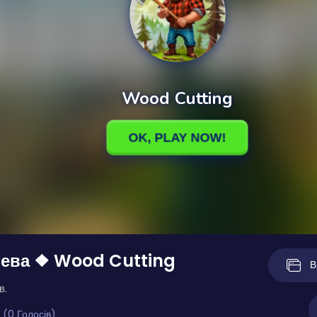
рева ❖ Wood Cutting
В
в.
 (0 Голосів)