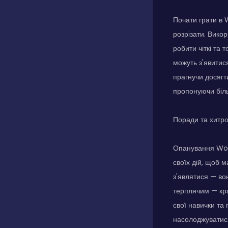
Почати грати в 
розрізати. Вико
робити чіткі та 
можуть з'явитис
прагнучи досягт
пропонуючи біль
Поради та хитр
Опанування Wood
своїх дій, щоб м
з'являтися — во
терплячим — кра
свої навички та 
насолоджуватися