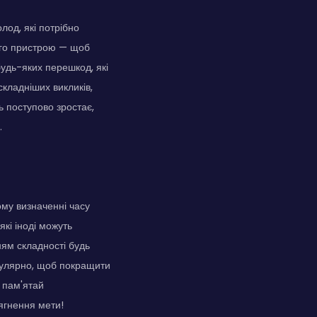
лод, які потрібно
вого пристрою — щоб
будь-яких перешкод, які
кладніших викликів,
ь поступово зростає,
.
ому визначенні часу
які іноді можуть
ням складності будь
гулярно, щоб покращити
, пам'ятай
ягнення мети!