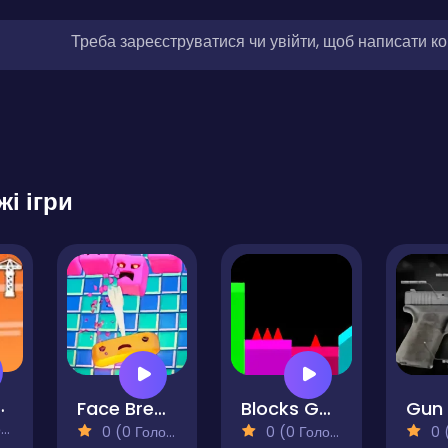
Треба зареєструватися чи увійти, щоб написати к
жі ігри
opment!
Face Breaker
Blocks Game
)
0 (0 Голосів)
0 (0 Голосів)
0 (0