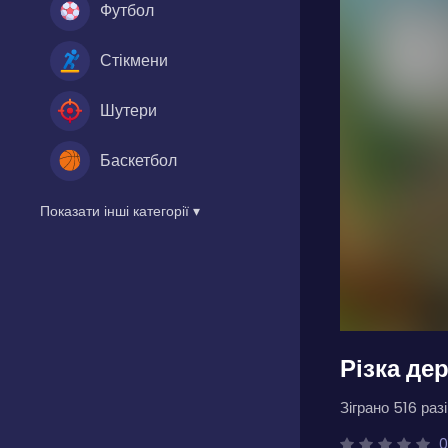
Футбол
Стікмени
Шутери
Баскетбол
Показати інші категорії ▾
Різка де
Зіграно 516 разі
0