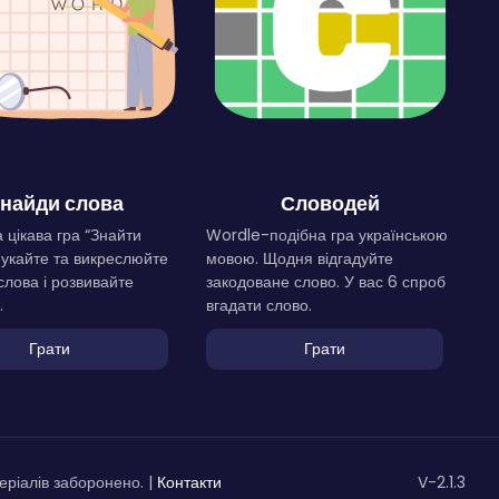
найди слова
Словодей
 цікава гра “Знайти
Wordle-подібна гра українською
Шукайте та викреслюйте
мовою. Щодня відгадуйте
слова і розвивайте
закодоване слово. У вас 6 спроб
.
вгадати слово.
Грати
Грати
ріалів заборонено. |
Контакти
V-2.1.3