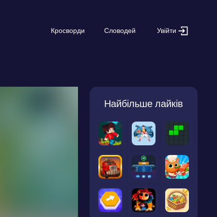
Увійти
Кросворди
Словодей
Найбільше лайків