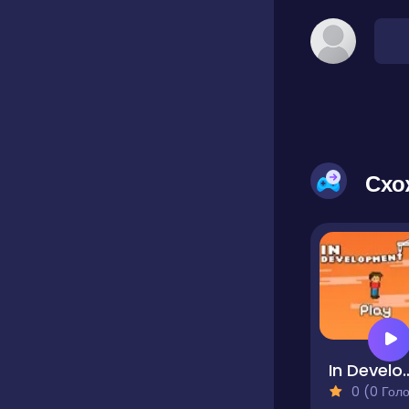
Схо
In Devel
0 (0 Голосів