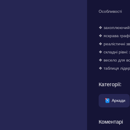
Особливості
❖ захоплюючий і
❖ яскрава графі
❖ реалістичні з
❖ складні рівні:
❖ весело для всі
❖ таблиця лідері
Категорії:
Аркади
Коментарі