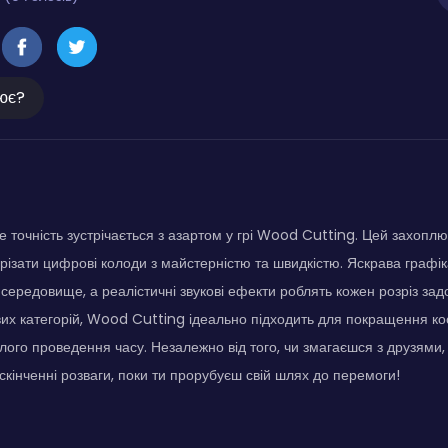
ює?
 де точність зустрічається з азартом у грі Wood Cutting. Цей захоп
різати цифрові колоди з майстерністю та швидкістю. Яскрава графік
ередовище, а реалістичні звукові ефекти роблять кожен розріз зад
кових категорій, Wood Cutting ідеально підходить для покращення ко
лого проведення часу. Незалежно від того, чи змагаєшся з друзями, 
ескінченні розваги, поки ти прорубуєш свій шлях до перемоги!