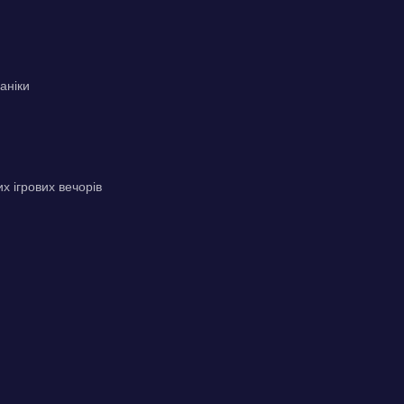
аніки
х ігрових вечорів