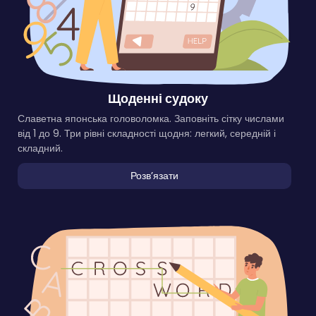
Щоденні судоку
Славетна японська головоломка. Заповніть сітку числами
від 1 до 9. Три рівні складності щодня: легкий, середній і
складний.
Розвʼязати