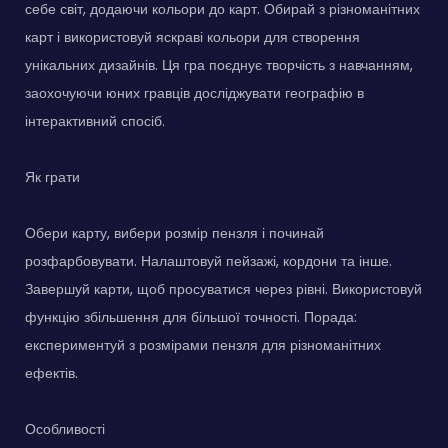
себе світ, додаючи кольори до карт. Обирай з різноманітних
карт і використовуй яскраві кольори для створення
унікальних дизайнів. Ця гра поєднує творчість з навчанням,
заохочуючи юних гравців досліджувати географію в
інтерактивний спосіб.
Як грати
Обери карту, вибери розмір пензля і починай
розфарбовувати. Налаштовуй пейзажі, кордони та інше.
Завершуй карти, щоб просуватися через рівні. Використовуй
функцію збільшення для більшої точності. Порада:
експериментуй з розмірами пензля для різноманітних
ефектів.
Особливості