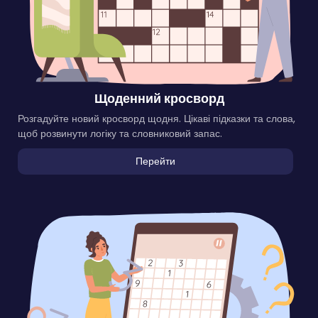
Щоденний кросворд
Розгадуйте новий кросворд щодня. Цікаві підказки та слова,
щоб розвинути логіку та словниковий запас.
Перейти