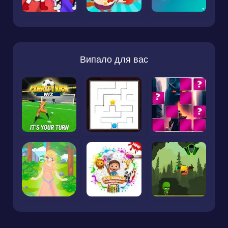
Випало для вас