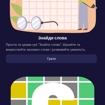
Знайди слова
Проста та цікава гра “Знайти слова”. Шукайте та
викреслюйте заховані слова і розвивайте уважність.
Грати