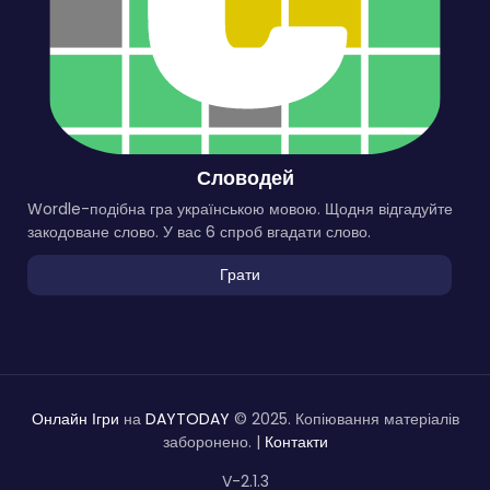
Словодей
Wordle-подібна гра українською мовою. Щодня відгадуйте
закодоване слово. У вас 6 спроб вгадати слово.
Грати
Онлайн Ігри
на
DAYTODAY
© 2025. Копіювання матеріалів
заборонено. |
Контакти
V-2.1.3