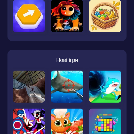
Нові ігри