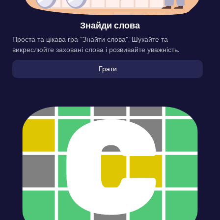
Знайди слова
Проста та цікава гра “Знайти слова”. Шукайте та
викреслюйте заховані слова і розвивайте уважність.
Грати