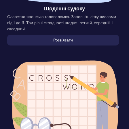
Щоденні судоку
Славетна японська головоломка. Заповніть сітку числами
від 1 до 9. Три рівні складності щодня: легкий, середній і
складний.
Розвʼязати