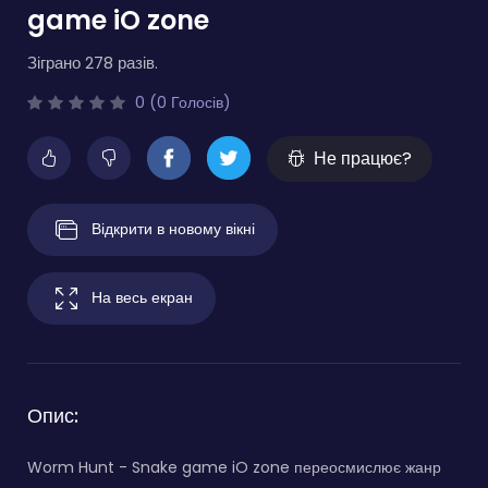
game iO zone
Зіграно 278 разів.
0 (0 Голосів)
Не працює?
Відкрити в новому вікні
На весь екран
Опис:
Worm Hunt - Snake game iO zone переосмислює жанр