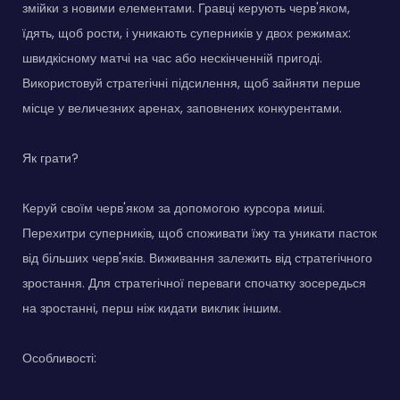
змійки з новими елементами. Гравці керують черв'яком,
їдять, щоб рости, і уникають суперників у двох режимах:
швидкісному матчі на час або нескінченній пригоді.
Використовуй стратегічні підсилення, щоб зайняти перше
місце у величезних аренах, заповнених конкурентами.
Як грати?
Керуй своїм черв'яком за допомогою курсора миші.
Перехитри суперників, щоб споживати їжу та уникати пасток
від більших черв'яків. Виживання залежить від стратегічного
зростання. Для стратегічної переваги спочатку зосередься
на зростанні, перш ніж кидати виклик іншим.
Особливості: