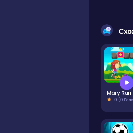
Схо
Mary Run
0 (0 Голосів