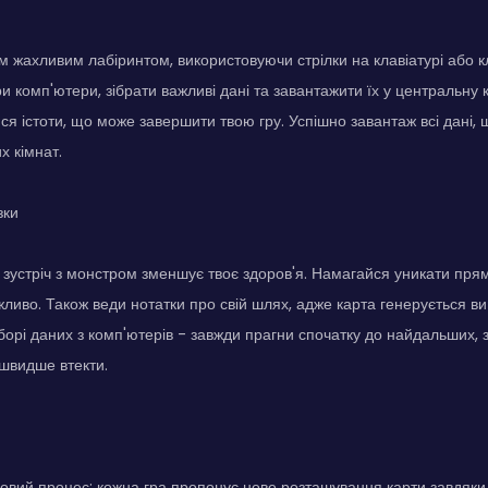
 жахливим лабіринтом, використовуючи стрілки на клавіатурі або кла
ри комп'ютери, зібрати важливі дані та завантажити їх у центральну
ся істоти, що може завершити твою гру. Успішно завантаж всі дані, 
х кімнат.
зки
 зустріч з монстром зменшує твоє здоров'я. Намагайся уникати прямо
жливо. Також веди нотатки про свій шлях, адже карта генерується в
зборі даних з комп'ютерів - завжди прагни спочатку до найдальших
швидше втекти.
ровий процес: кожна гра пропонує нове розташування карти завдяки