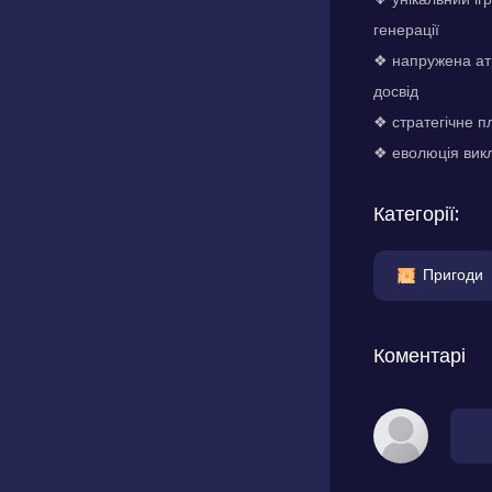
генерації
❖ напружена ат
досвід
❖ стратегічне п
❖ еволюція викл
Категорії:
Пригоди
Коментарі