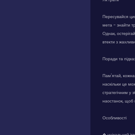
Пересувайся цим
мета - знайти т
Однак, остерігай
втекти з жахливи
Поради та підка
Пам'ятай, кожна
наскільки це мо
стратегічним у 
наостанок, щоб 
Особливості
❖ унікальний іг