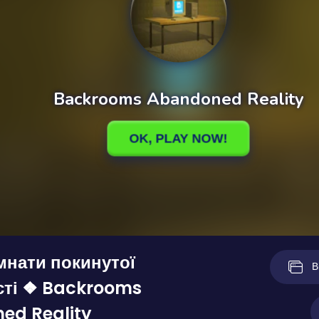
імнати покинутої
В
сті ❖ Backrooms
ed Reality