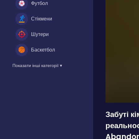
Футбол
Стікмени
Шутери
Баскетбол
Показати інші категорії ▾
Забуті к
реально
Abandon