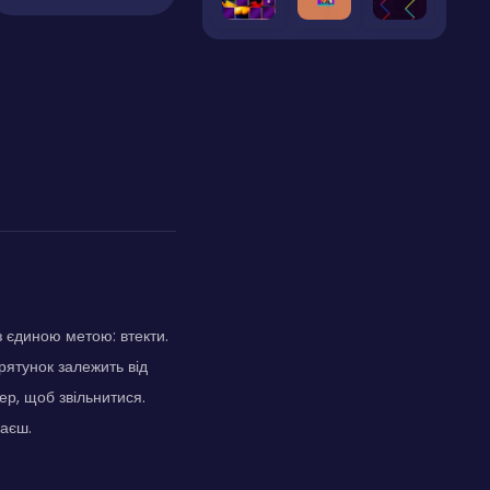
 єдиною метою: втекти.
рятунок залежить від
ер, щоб звільнитися.
раєш.