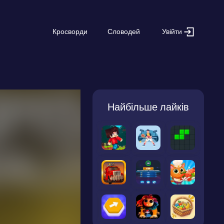
Увійти
Кросворди
Словодей
Найбільше лайків