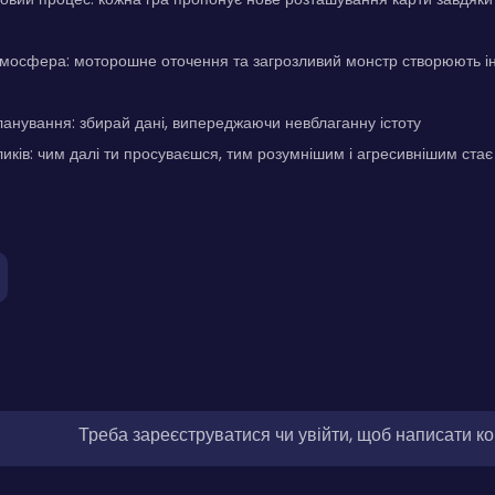
мосфера: моторошне оточення та загрозливий монстр створюють ін
ланування: збирай дані, випереджаючи невблаганну істоту
иків: чим далі ти просуваєшся, тим розумнішим і агресивнішим ста
Треба зареєструватися чи увійти, щоб написати к