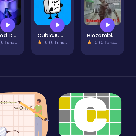
Cursed Dreams
CubicJump
Biozombie of Evil 2
 Голосів)
0 (0 Голосів)
0 (0 Голосів)