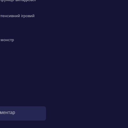
тенсивний ігровий
є монстр
оментар