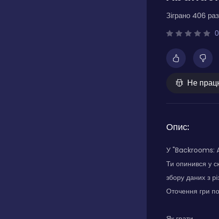
Зіграно 406 раз
0
Не прац
Опис:
У "Backrooms: A
Ти опинився у с
збору даних з р
Оточення гри по
Як грати