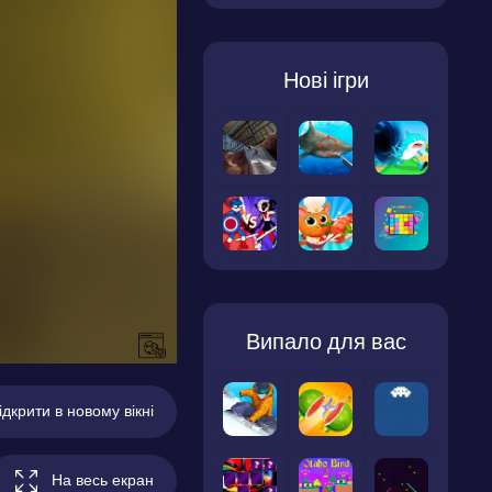
Нові ігри
Випало для вас
ідкрити в новому вікні
На весь екран