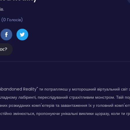
ів.
 (0 Голосів)
ює?
bandoned Reality" ти потрапляєш у моторошний віртуальний світ з
кладному лабіринті, переслідуваний страхітливим монстром. Твій по
ізних розкиданих комп'ютерів та завантаження їх у головний комп'ют
стійно змінюється, пропонуючи унікальні виклики щоразу, коли ти г