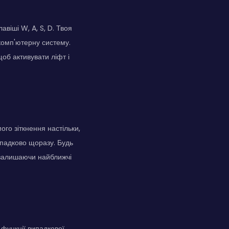
віші W, A, S, D. Твоя
 комп'ютерну систему.
щоб активувати ліфт і
го зіткнення настільки,
ипадково щоразу. Будь
, залишаючи найближчі
 функції випадкової