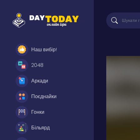
Наш вибір!
2048
Аркади
Поєднайки
Гонки
Більярд