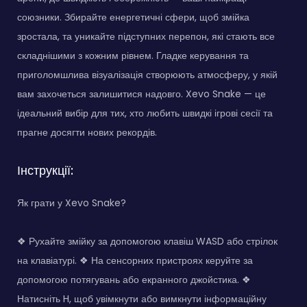
союзники. Збирайте енергетичні сфери, щоб змійка
зростала, та уникайте підступних перепон, які стають все
складнішими з кожним рівнем. Гладке керування та
приголомшлива візуалізація створюють атмосферу, у якій
вам захочеться залишитися надовго. Xevo Snake — це
ідеальний вибір для тих, хто любить швидкі ігрові сесії та
прагне досягти нових рекордів.
Інструкції:
Як грати у Xevo Snake?
❖ Рухайте змійку за допомогою клавіш WASD або стрілок
на клавіатурі. ❖ На сенсорних пристроях керуйте за
допомогою потягувань або екранного джойстика. ❖
Натисніть H, щоб увімкнути або вимкнути інформаційну