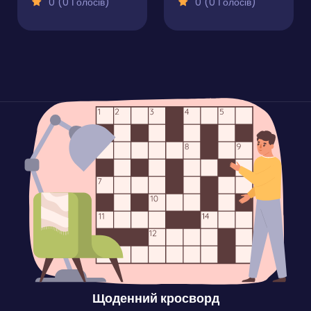
0 (0 Голосів)
0 (0 Голосів)
Щоденний кросворд