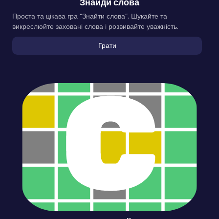
Знайди слова
Проста та цікава гра “Знайти слова”. Шукайте та
викреслюйте заховані слова і розвивайте уважність.
Грати