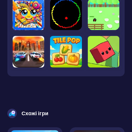
Схожі ігри