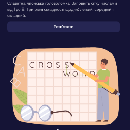
Славетна японська головоломка. Заповніть сітку числами
від 1 до 9. Три рівні складності щодня: легкий, середній і
складний.
Розвʼязати