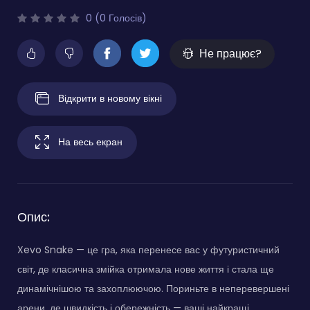
0 (0 Голосів)
Не працює?
Відкрити в новому вікні
На весь екран
Опис:
Xevo Snake — це гра, яка перенесе вас у футуристичний
світ, де класична змійка отримала нове життя і стала ще
динамічнішою та захоплюючою. Пориньте в неперевершені
арени, де швидкість і обережність — ваші найкращі