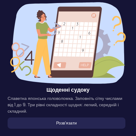
Щоденні судоку
Славетна японська головоломка. Заповніть сітку числами
від 1 до 9. Три рівні складності щодня: легкий, середній і
складний.
Розвʼязати