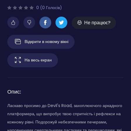
0 (0 Голосів)
Не працює?
Відкрити в новому вікні
На весь екран
Опис:
Ласкаво просимо до Devil's Road, захоплюючого аркадного
платформера, що випробує твою спритність і рефлекси на
кожному рівні. Подорожуй небезпечними печерами,
наповненими смертельними пастками та перешкодами, які