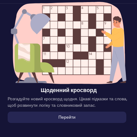
Щоденний кросворд
Розгадуйте новий кросворд щодня. Цікаві підказки та слова,
щоб розвинути логіку та словниковий запас.
Перейти