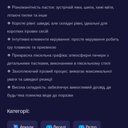
❖ Різноманітність пасток: зустрічай ями, шипи, хижі квіти,
літаючі пилки та інше
❖ Короткі рівні: швидкі, але складні рівні, ідеальні для
коротких ігрових сесій
❖ Інтуїтивні елементи керування: просте керування робить
гру плавною та приємною
❖ Прекрасна піксельна графіка: атмосферні печери з
детальними пастками, виконаними в піксельному стилі
❖ Захоплюючий ігровий процес: вимагає максимальної
уваги та швидкої реакції
❖ Висока складність: забезпечує вимогливий досвід, де
будь-яка помилка веде до поразки
Категорії:
Аркади
Веселі
Ретро