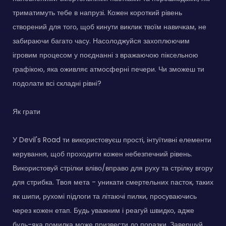
триматимуть тебе в напрузі. Кожен короткий рівень
створений для того, щоб кинути виклик твоїм навичкам, не
забираючи багато часу. Насолоджуйся захоплюючим
ігровим процесом у поєднанні з вражаючою піксельною
графікою, яка оживляє атмосферні печери. Чи зможеш ти
подолати всі складні рівні?
Як грати
У Devil's Road ти використовуєш прості, інтуїтивні елементи
керування, щоб проходити кожен небезпечний рівень.
Використовуй стрілки вліво/вправо для руху та стрілку вгору
для стрибка. Твоя мета - уникати смертельних пасток, таких
як шипи, рухомі підлоги та літаючі пилки, просуваючись
через кожен етап. Будь уважним і реагуй швидко, адже
будь-яка помилка може призвести до поразки. Завершуй