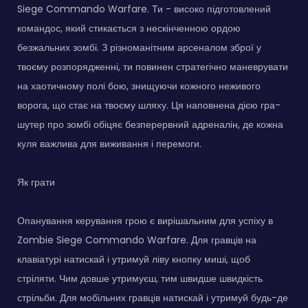
Siege Commando Warfare. Ти - високо підготовлений
командос, який стикається з нескінченною ордою
безжальних зомбі. З різноманітним арсеналом зброї у
твоєму розпорядженні, ти повинен стратегічно маневрувати
на хаотичному полі бою, знищуючи кожного неживого
ворога, що стає на твоєму шляху. Ця наповнена дією гра-
шутер про зомбі обіцяє безперервний адреналін, де кожна
куля важлива для виживання і перемоги.
Як грати
Опанування керування грою є вирішальним для успіху в
Zombie Siege Commando Warfare. Для гравців на
клавіатурі натискай і утримуй ліву кнопку миші, щоб
стріляти. Чим довше утримуєш, тим швидше швидкість
стрільби. Для мобільних гравців натискай і утримуй будь-де