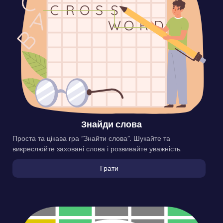
Знайди слова
Проста та цікава гра “Знайти слова”. Шукайте та
викреслюйте заховані слова і розвивайте уважність.
Грати