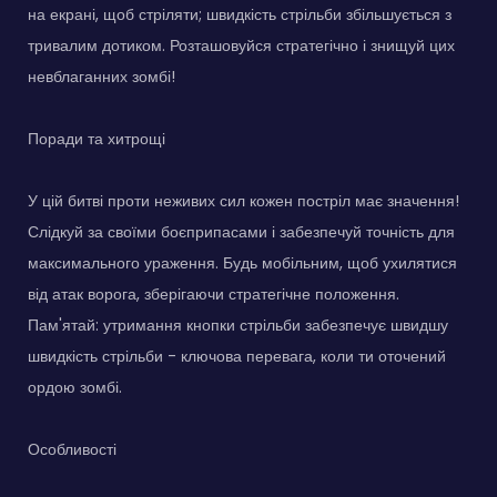
на екрані, щоб стріляти; швидкість стрільби збільшується з
тривалим дотиком. Розташовуйся стратегічно і знищуй цих
невблаганних зомбі!
Поради та хитрощі
У цій битві проти неживих сил кожен постріл має значення!
Слідкуй за своїми боєприпасами і забезпечуй точність для
максимального ураження. Будь мобільним, щоб ухилятися
від атак ворога, зберігаючи стратегічне положення.
Пам'ятай: утримання кнопки стрільби забезпечує швидшу
швидкість стрільби - ключова перевага, коли ти оточений
ордою зомбі.
Особливості