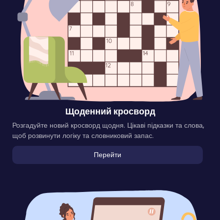
Щоденний кросворд
Розгадуйте новий кросворд щодня. Цікаві підказки та слова,
щоб розвинути логіку та словниковий запас.
Перейти