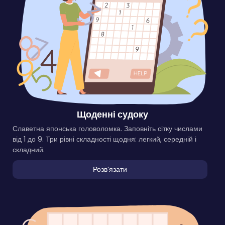
Щоденні судоку
Славетна японська головоломка. Заповніть сітку числами
від 1 до 9. Три рівні складності щодня: легкий, середній і
складний.
Розвʼязати