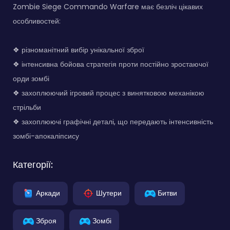
Zombie Siege Commando Warfare має безліч цікавих
особливостей:
❖ різноманітний вибір унікальної зброї
❖ інтенсивна бойова стратегія проти постійно зростаючої
орди зомбі
❖ захоплюючий ігровий процес з винятковою механікою
стрільби
❖ захоплюючі графічні деталі, що передають інтенсивність
зомбі-апокаліпсису
Категорії:
Аркади
Шутери
Битви
Зброя
Зомбі