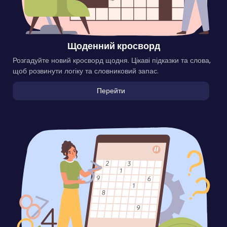
Щоденний кросворд
Розгадуйте новий кросворд щодня. Цікаві підказки та слова,
щоб розвинути логіку та словниковий запас.
Перейти