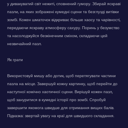
у дивакуватий світ нежиті, сповнений гумору. Збирай яскраві
пазли, на яких зображені кумедні сцени та безглузді витівки
зомбі. Кожен шматочок відкриває більше хаосу та чарівності,
передаючи яскраву атмосферу сахуру. Поринь у безумство
та насолоджуйся безкінечним сміхом, складаючи цей
незвичайний пазл.
Як грати
Використовуй мишу або дотик, щоб перетягувати частини
пазла на місце. Завершуй кожну картинку, щоб перейти до
наступної комічно хаотичної сцени. Вирішуй кожен пазл,
щоб зануритися в кумедні історії про зомбі. Спробуй
завершити якомога швидше для отримання вищих балів.
Підказка: звертай увагу на краї для швидшого складання.