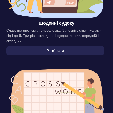
Щоденні судоку
Славетна японська головоломка. Заповніть сітку числами
від 1 до 9. Три рівні складності щодня: легкий, середній і
складний.
Розвʼязати