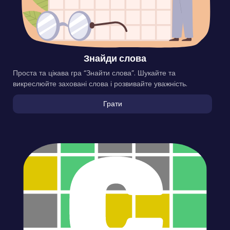
Знайди слова
Проста та цікава гра “Знайти слова”. Шукайте та
викреслюйте заховані слова і розвивайте уважність.
Грати