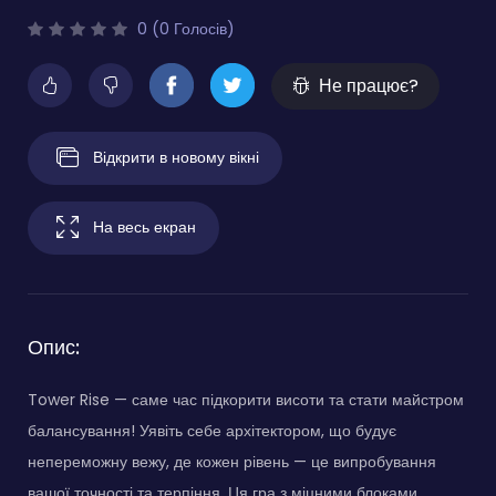
0 (0 Голосів)
Не працює?
Відкрити в новому вікні
На весь екран
Опис:
Tower Rise — саме час підкорити висоти та стати майстром
балансування! Уявіть себе архітектором, що будує
непереможну вежу, де кожен рівень — це випробування
вашої точності та терпіння. Ця гра з міцними блоками