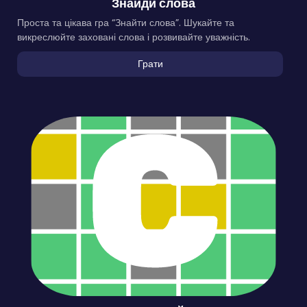
Знайди слова
Проста та цікава гра “Знайти слова”. Шукайте та
викреслюйте заховані слова і розвивайте уважність.
Грати