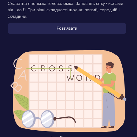
Славетна японська головоломка. Заповніть сітку числами
від 1 до 9. Три рівні складності щодня: легкий, середній і
складний.
Розвʼязати