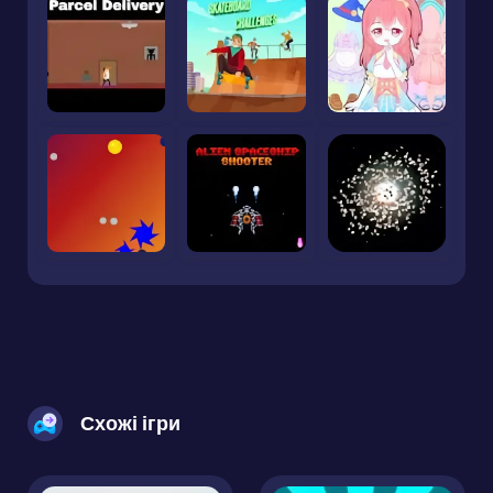
Схожі ігри