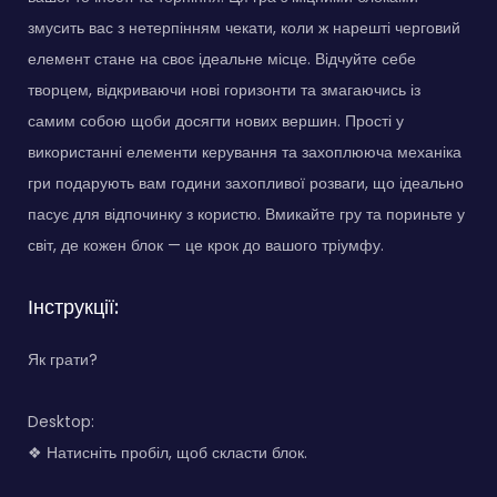
змусить вас з нетерпінням чекати, коли ж нарешті черговий
елемент стане на своє ідеальне місце. Відчуйте себе
творцем, відкриваючи нові горизонти та змагаючись із
самим собою щоби досягти нових вершин. Прості у
використанні елементи керування та захоплююча механіка
гри подарують вам години захопливої розваги, що ідеально
пасує для відпочинку з користю. Вмикайте гру та пориньте у
світ, де кожен блок — це крок до вашого тріумфу.
Інструкції:
Як грати?
Desktop:
❖ Натисніть пробіл, щоб скласти блок.