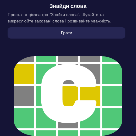
Знайди слова
Проста та цікава гра “Знайти слова”. Шукайте та
викреслюйте заховані слова і розвивайте уважність.
Грати