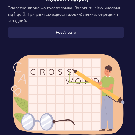
Славетна японська головоломка. Заповніть сітку числами
від 1 до 9. Три рівні складності щодня: легкий, середній і
складний.
Розвʼязати