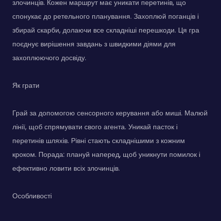
злочинців. Кожен маршрут має уникати перетинів, що
спонукає до ретельного планування. Захоплюй поганців і
збирай скарби, долаючи все складніші перешкоди. Ця гра
поєднує вирішення завдань з швидкими діями для
захоплюючого досвіду.
Як грати
Грай за допомогою сенсорного керування або миші. Малюй
лінії, щоб спрямувати свого агента. Уникай пасток і
перетинів шляхів. Рівні стають складнішими з кожним
кроком. Порада: плануй наперед, щоб уникнути помилок і
ефективно ловити всіх злочинців.
Особливості