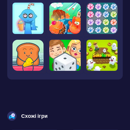
Схожі ігри