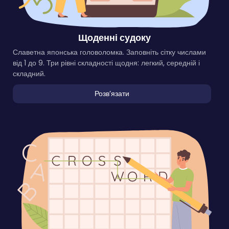
Щоденні судоку
Славетна японська головоломка. Заповніть сітку числами
від 1 до 9. Три рівні складності щодня: легкий, середній і
складний.
Розвʼязати