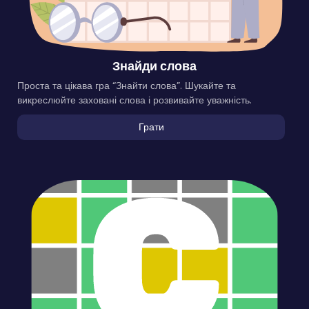
Знайди слова
Проста та цікава гра “Знайти слова”. Шукайте та
викреслюйте заховані слова і розвивайте уважність.
Грати