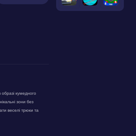
в образі кумедного
нікальні зони без
ати веселі трюки та