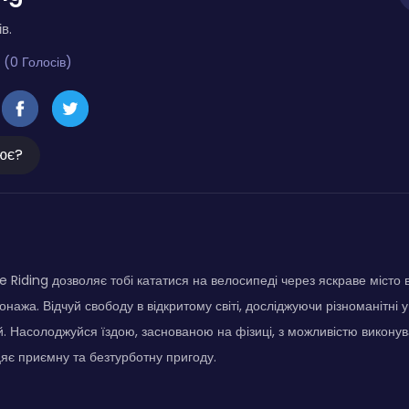
в.
 (0 Голосів)
ює?
ike Riding дозволяє тобі кататися на велосипеді через яскраве місто 
нажа. Відчуй свободу в відкритому світі, досліджуючи різноманітні у
й. Насолоджуйся їздою, заснованою на фізиці, з можливістю виконув
цяє приємну та безтурботну пригоду.