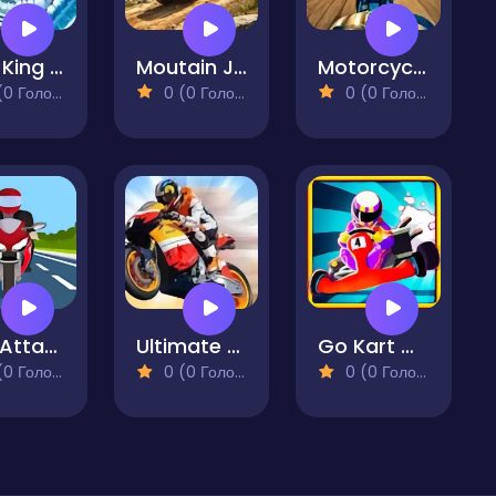
Drift King - Fast Frozen & Furious
Moutain Jeep Drive
Motorcycle Racer. Road Mayhem
 Голосів)
0 (0 Голосів)
0 (0 Голосів)
Bike Attack
Ultimate Moto RR 4
Go Kart Mania 4
 Голосів)
0 (0 Голосів)
0 (0 Голосів)