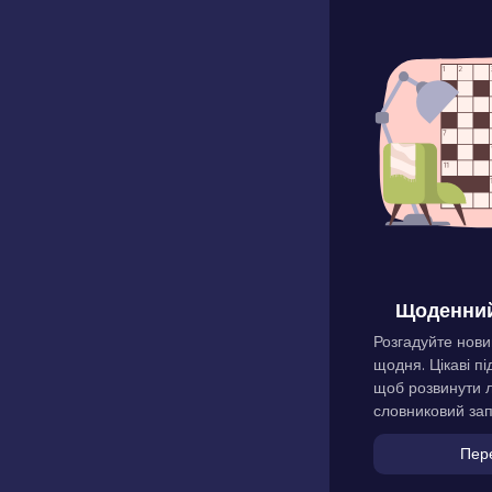
Щоденний
Розгадуйте нови
щодня. Цікаві пі
щоб розвинути л
словниковий зап
Пер