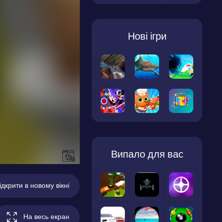
Нові ігри
Випало для вас
ідкрити в новому вікні
На весь екран