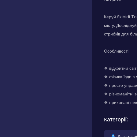
Керуй Skibidi T
місту. Досліджуй
стрибків для бі
Особливості
❖ відкритий сві
❖ фізика їзди з
❖ просте управ
❖ різноманітні 
❖ приховані шля
Категорії:
Казуальні