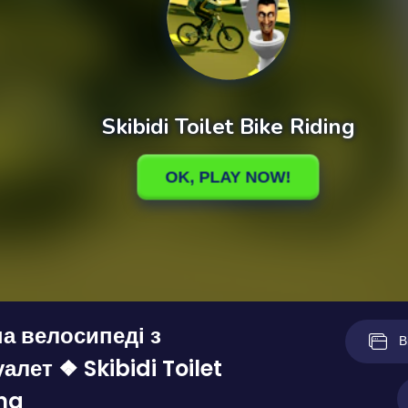
на велосипеді з
В
уалет ❖ Skibidi Toilet
ing