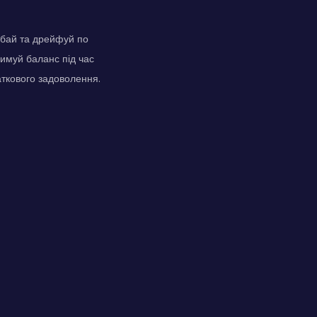
ибай та дрейфуй по
римуй баланс під час
ткового задоволення.