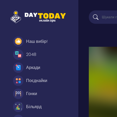
Наш вибір!
2048
Аркади
Поєднайки
Гонки
Більярд