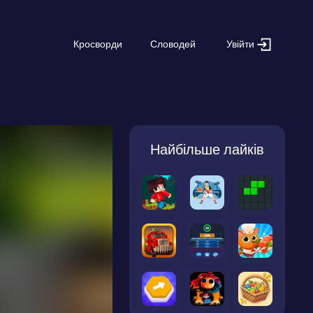
Увійти
Кросворди
Словодей
Найбільше лайків