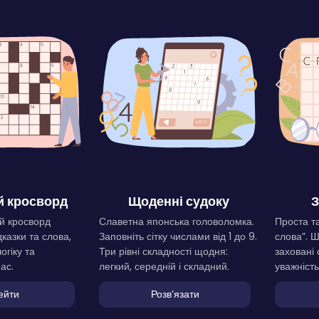
 кросворд
Щоденні судоку
З
й кросворд
Славетна японська головоломка.
Проста та
дказки та слова,
Заповніть сітку числами від 1 до 9.
слова”. 
огіку та
Три рівні складності щодня:
заховані 
ас.
легкий, середній і складний.
уважність
ейти
Розвʼязати