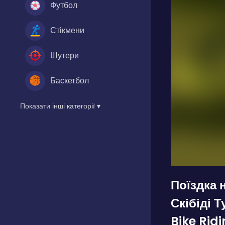
Футбол
Стікмени
Шутери
Баскетбол
Показати інші категорії ▾
Поїздка 
Скібіді Т
Bike Rid