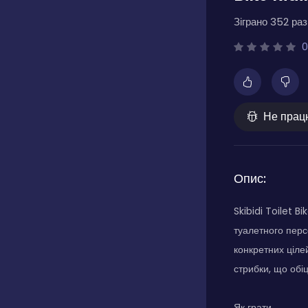
Зіграно 352 разі
0
Не прац
Опис:
Skibidi Toilet B
туалетного персо
конкретних ціле
стрибки, що обі
Як грати