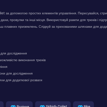
oilet за допомогою простих елементів управління. Пересувайся, стр
 дахи, провулки та інші місця. Використовуй рампи для трюків і підт
льш плавних приземлень. Слідкуй за прихованими шляхами для дода
т для дослідження
 можливістю виконання трюків
ління
зони для дослідження
хи для додаткової розваги
Водіння
Skibidi-Toilet
Bike