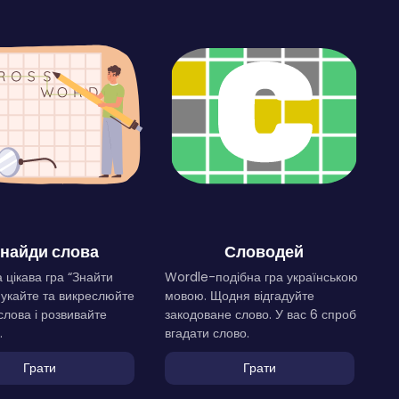
найди слова
Словодей
 цікава гра “Знайти
Wordle-подібна гра українською
Шукайте та викреслюйте
мовою. Щодня відгадуйте
слова і розвивайте
закодоване слово. У вас 6 спроб
.
вгадати слово.
Грати
Грати