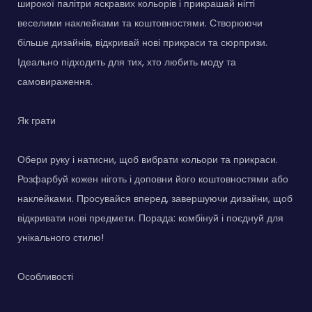
широкої палітри яскравих кольорів і прикрашай нігті
веселими наклейками та коштовностями. Створюючи
більше дизайнів, відкривай нові прикраси та сюрпризи.
Ідеально підходить для тих, хто любить моду та
самовираження.
Як грати
Обери руку і натисни, щоб вибрати кольори та прикраси.
Розфарбуй кожен ніготь і доповни його коштовностями або
наклейками. Просувайся вперед, завершуючи дизайни, щоб
відкривати нові предмети. Порада: комбінуй і поєднуй для
унікального стилю!
Особливості