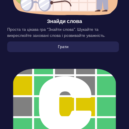
Знайди слова
Проста та цікава гра “Знайти слова”. Шукайте та
викреслюйте заховані слова і розвивайте уважність.
Грати