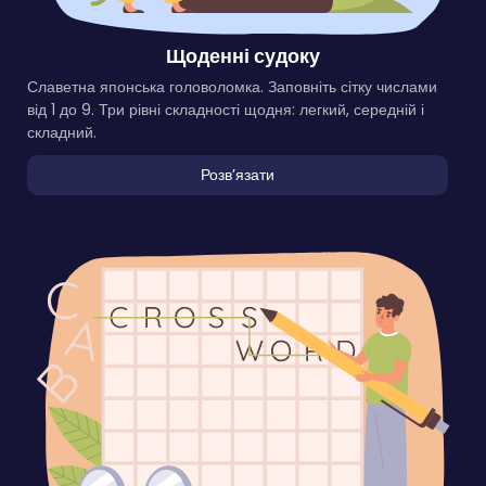
Щоденні судоку
Славетна японська головоломка. Заповніть сітку числами
від 1 до 9. Три рівні складності щодня: легкий, середній і
складний.
Розвʼязати