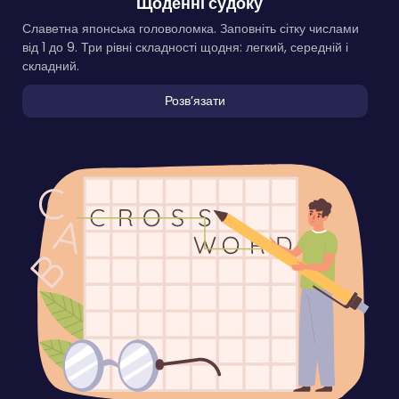
Щоденні судоку
Славетна японська головоломка. Заповніть сітку числами
від 1 до 9. Три рівні складності щодня: легкий, середній і
складний.
Розвʼязати