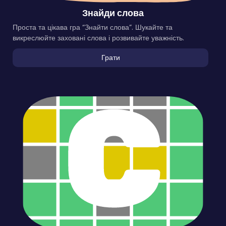
Знайди слова
Проста та цікава гра “Знайти слова”. Шукайте та
викреслюйте заховані слова і розвивайте уважність.
Грати