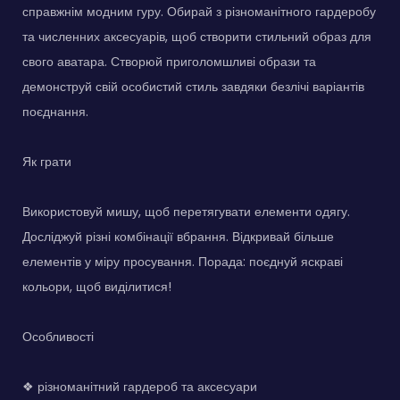
справжнім модним гуру. Обирай з різноманітного гардеробу
та численних аксесуарів, щоб створити стильний образ для
свого аватара. Створюй приголомшливі образи та
демонструй свій особистий стиль завдяки безлічі варіантів
поєднання.
Як грати
Використовуй мишу, щоб перетягувати елементи одягу.
Досліджуй різні комбінації вбрання. Відкривай більше
елементів у міру просування. Порада: поєднуй яскраві
кольори, щоб виділитися!
Особливості
❖ різноманітний гардероб та аксесуари