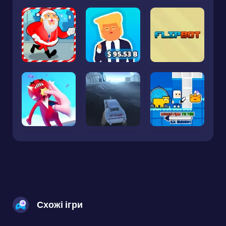
Схожі ігри