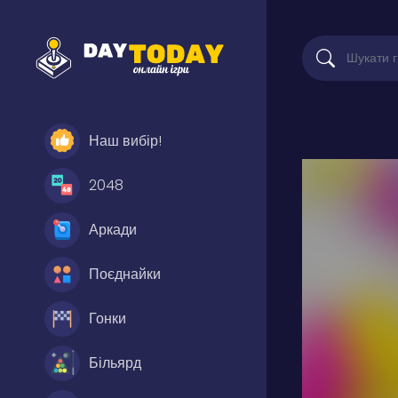
Наш вибір!
2048
Аркади
Поєднайки
Гонки
Більярд