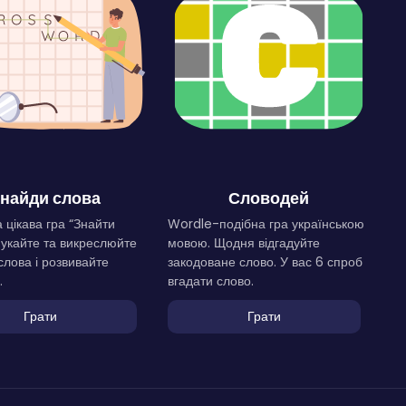
найди слова
Словодей
 цікава гра “Знайти
Wordle-подібна гра українською
Шукайте та викреслюйте
мовою. Щодня відгадуйте
слова і розвивайте
закодоване слово. У вас 6 спроб
.
вгадати слово.
Грати
Грати