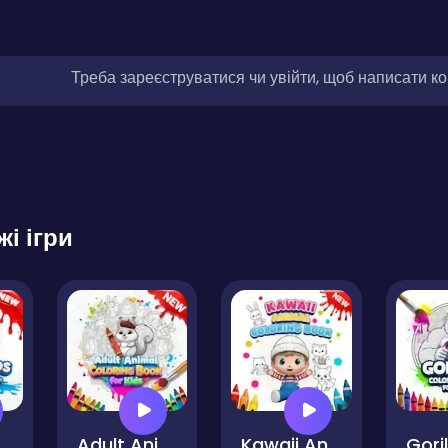
Треба зареєструватися чи увійти, щоб написати к
жі ігри
g Book for Kids
Adult Animal Coloring Book for Kids
Kawaii Animal Coloring Book