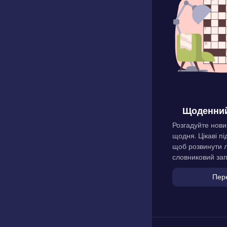
Щоденний
Розгадуйте нови
щодня. Цікаві пі
щоб розвинути л
словниковий зап
Пер