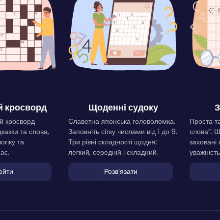
 кросворд
Щоденні судоку
З
й кросворд
Славетна японська головоломка.
Проста та
дказки та слова,
Заповніть сітку числами від 1 до 9.
слова”. 
огіку та
Три рівні складності щодня:
заховані 
ас.
легкий, середній і складний.
уважність
ейти
Розвʼязати