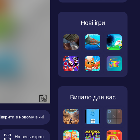
Нові ігри
Випало для вас
ідкрити в новому вікні
На весь екран