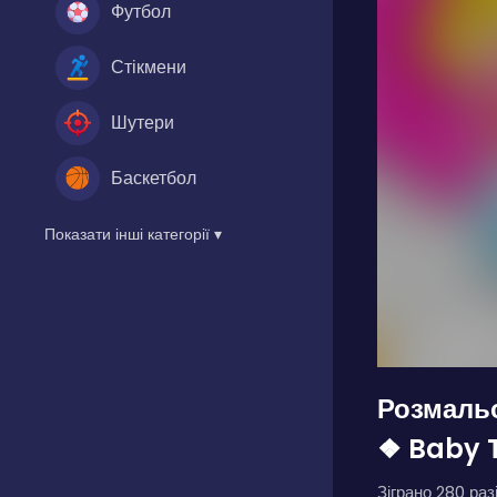
Футбол
Стікмени
Шутери
Баскетбол
Показати інші категорії ▾
Розмальо
❖ Baby T
Зіграно 280 разі