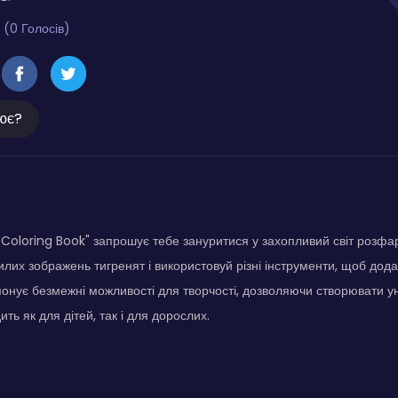
 (0 Голосів)
ює?
 Coloring Book" запрошує тебе зануритися у захопливий світ розф
илих зображень тигренят і використовуй різні інструменти, щоб дода
понує безмежні можливості для творчості, дозволяючи створювати ун
ть як для дітей, так і для дорослих.