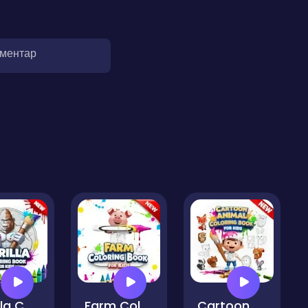
оментар
Gorilla Coloring Book for Kids
Farm Coloring Book for Kids
Cartoon Animal Coloring Book for Kids