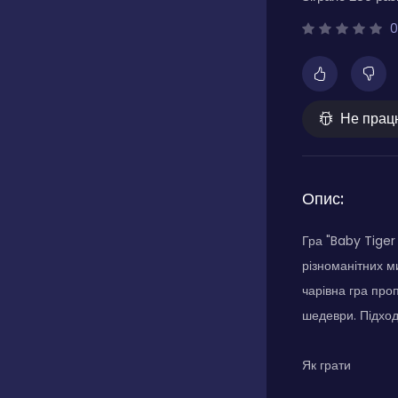
0
Не прац
Опис:
Гра "Baby Tiger
різноманітних м
чарівна гра про
шедеври. Підходи
Як грати