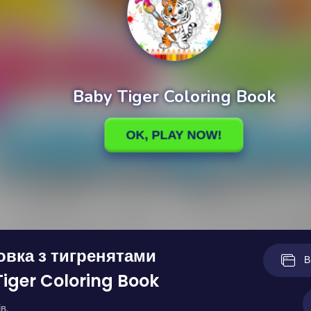
вка з тигренятами
В
iger Coloring Book
в.