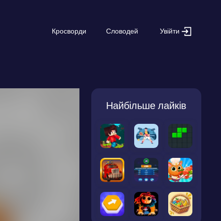
Увійти
Кросворди
Словодей
Найбільше лайків