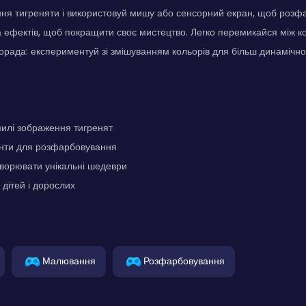
ня тигреняти і використовуй мишу або сенсорний екран, щоб розфа
та ефектів, щоб покращити своє мистецтво. Легко перемикайся між 
Порада: експериментуй зі змішуванням кольорів для більш динамічно
милі зображення тигренят
енти для розфарбовування
ворювати унікальні шедеври
 дітей і дорослих
Малювання
Розфарбовування