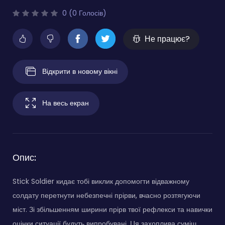
0 (0 Голосів)
Не працює?
Відкрити в новому вікні
На весь екран
Опис:
Stick Soldier кидає тобі виклик допомогти відважному
солдату перетнути небезпечні прірви, вчасно розтягуючи
міст. Зі збільшенням ширини прірв твої рефлекси та навички
оцінки ситуації будуть випробувані. Ця захоплива суміш