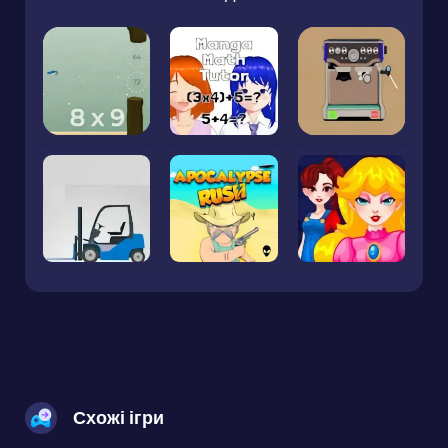
Схожі ігри