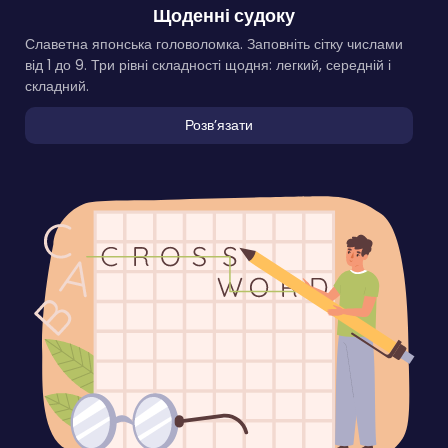
Щоденні судоку
Славетна японська головоломка. Заповніть сітку числами
від 1 до 9. Три рівні складності щодня: легкий, середній і
складний.
Розвʼязати