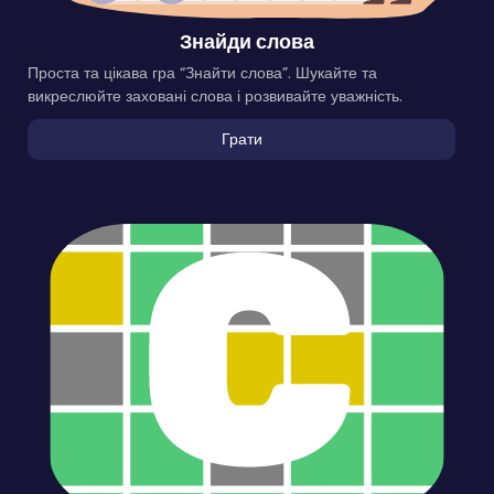
Знайди слова
Проста та цікава гра “Знайти слова”. Шукайте та
викреслюйте заховані слова і розвивайте уважність.
Грати