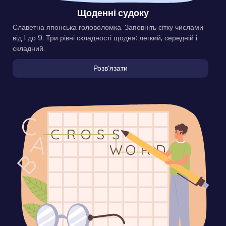
Щоденні судоку
Славетна японська головоломка. Заповніть сітку числами
від 1 до 9. Три рівні складності щодня: легкий, середній і
складний.
Розвʼязати