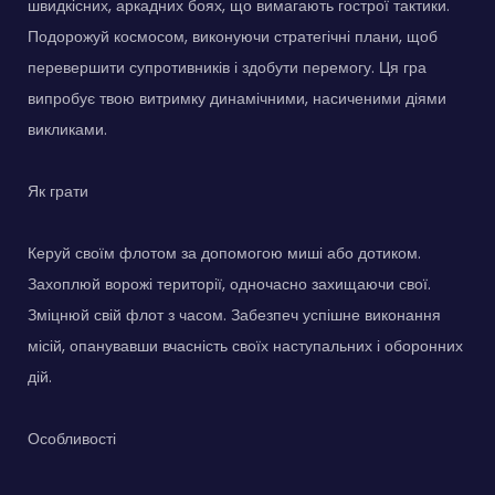
швидкісних, аркадних боях, що вимагають гострої тактики.
Подорожуй космосом, виконуючи стратегічні плани, щоб
перевершити супротивників і здобути перемогу. Ця гра
випробує твою витримку динамічними, насиченими діями
викликами.
Як грати
Керуй своїм флотом за допомогою миші або дотиком.
Захоплюй ворожі території, одночасно захищаючи свої.
Зміцнюй свій флот з часом. Забезпеч успішне виконання
місій, опанувавши вчасність своїх наступальних і оборонних
дій.
Особливості