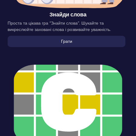
Знайди слова
Проста та цікава гра “Знайти слова”. Шукайте та
викреслюйте заховані слова і розвивайте уважність.
Грати