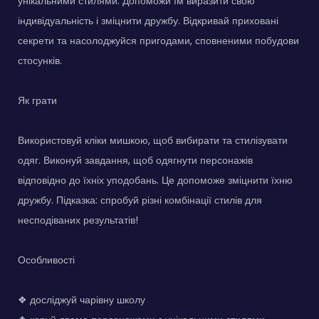
унікальними стилями. Допоможи їм виразити свою
індивідуальність і зміцнити дружбу. Відкривай приховані
секрети та насолоджуйся пригодами, сповненими побудови
стосунків.
Як грати
Використовуй кліки мишкою, щоб вибирати та стилізувати
одяг. Виконуй завдання, щоб одягнути персонажів
відповідно до їхніх уподобань. Це допоможе зміцнити їхню
дружбу. Підказка: спробуй різні комбінації стилів для
несподіваних результатів!
Особливості
❖ досліджуй чарівну школу