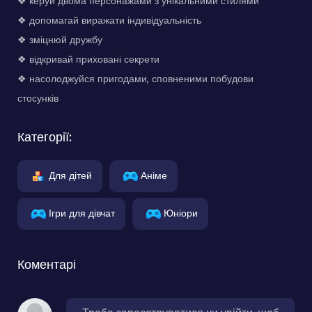
❖ керуй двома персонажами з унікальними стилями
❖ допомагай виражати індивідуальність
❖ зміцнюй дружбу
❖ відкривай приховані секрети
❖ насолоджуйся пригодами, сповненими побудови
стосунків
Категорії:
Для дітей
Аніме
Ігри для дівчат
Юніори
Коментарі