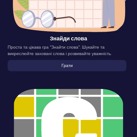
Знайди слова
Проста та цікава гра “Знайти слова”. Шукайте та
викреслюйте заховані слова і розвивайте уважність.
Грати