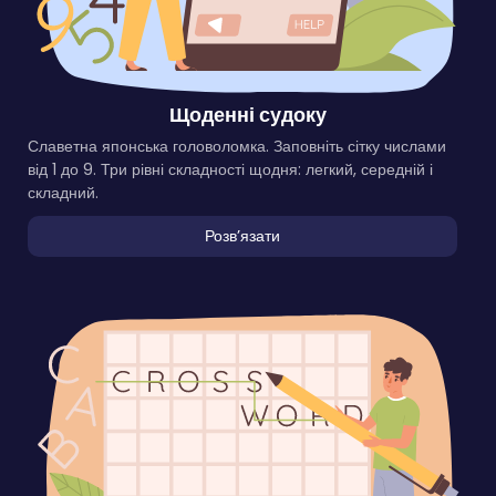
Щоденні судоку
Славетна японська головоломка. Заповніть сітку числами
від 1 до 9. Три рівні складності щодня: легкий, середній і
складний.
Розвʼязати