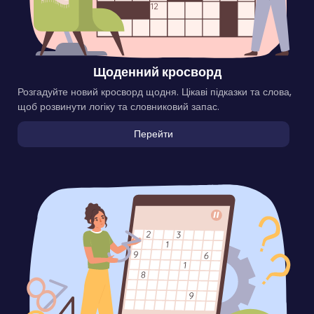
Щоденний кросворд
Розгадуйте новий кросворд щодня. Цікаві підказки та слова,
щоб розвинути логіку та словниковий запас.
Перейти