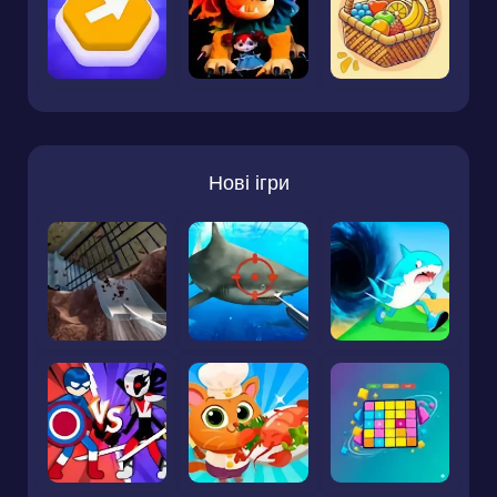
Нові ігри