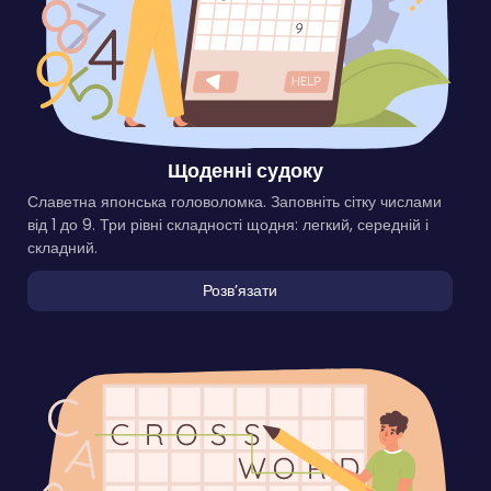
Щоденні судоку
Славетна японська головоломка. Заповніть сітку числами
від 1 до 9. Три рівні складності щодня: легкий, середній і
складний.
Розвʼязати