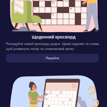
Щоденний кросворд
Розгадуйте новий кросворд щодня. Цікаві підказки та слова,
щоб розвинути логіку та словниковий запас.
Перейти