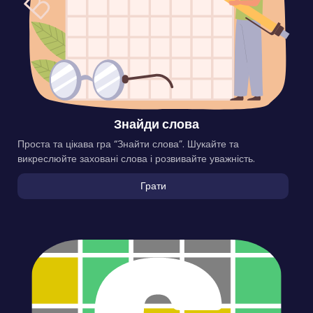
Знайди слова
Проста та цікава гра “Знайти слова”. Шукайте та
викреслюйте заховані слова і розвивайте уважність.
Грати