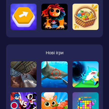
Нові ігри