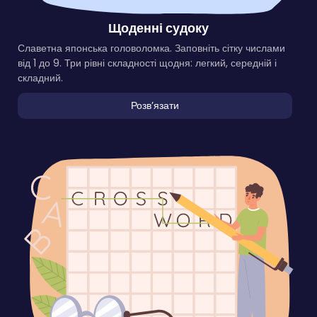
Щоденні судоку
Славетна японська головоломка. Заповніть сітку числами
від 1 до 9. Три рівні складності щодня: легкий, середній і
складний.
Розвʼязати