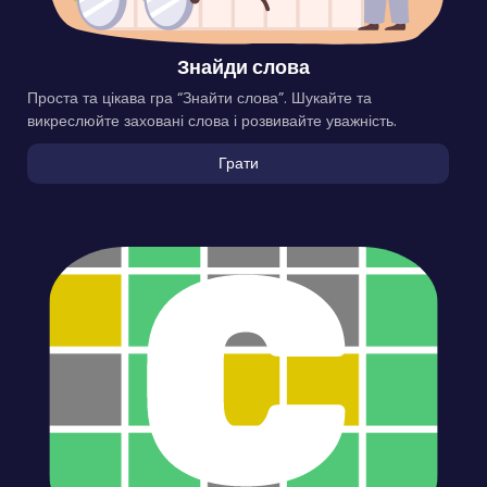
Знайди слова
Проста та цікава гра “Знайти слова”. Шукайте та
викреслюйте заховані слова і розвивайте уважність.
Грати