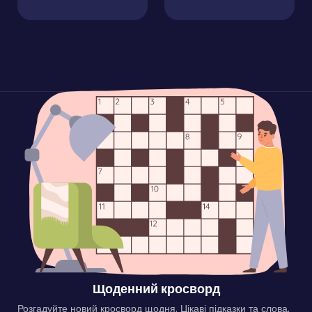
Щоденний кросворд
Розгадуйте новий кросворд щодня. Цікаві підказки та слова,