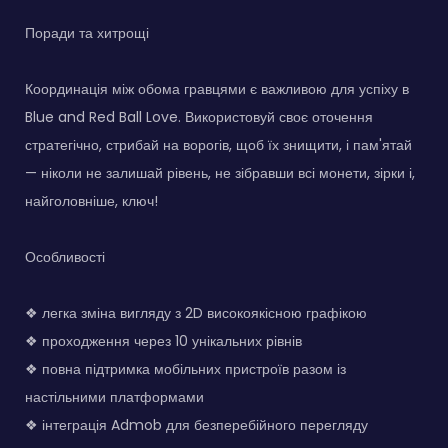
Поради та хитрощі
Координація між обома гравцями є важливою для успіху в
Blue and Red Ball Love. Використовуй своє оточення
стратегічно, стрибай на ворогів, щоб їх знищити, і пам'ятай
— ніколи не залишай рівень, не зібравши всі монети, зірки і,
найголовніше, ключ!
Особливості
❖ легка зміна вигляду з 2D високоякісною графікою
❖ проходження через 10 унікальних рівнів
❖ повна підтримка мобільних пристроїв разом із
настільними платформами
❖ інтеграція Admob для безперебійного перегляду