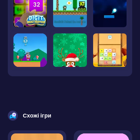
Схожі ігри