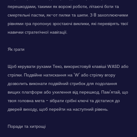
перешкодами, такими як ворожі роботи, літаючі боти та
смертельні пастки, як-от пилки та шипи. З 8 захоплюючими
рівнями гра пропонує зростаючі виклики, які перевірять твої
навички стратегічної навігації.
Як грати
Щоб керувати рухами Теко, використовуй клавіші WASD або
стрілки. Подвійне натискання на 'W' або стрілку вгору
дозволить виконати подвійний стрибок для подолання
вищих платформ або ухилення від перешкод. Пам'ятай, що
твоя головна мета - зібрати срібні ключі та дістатися до
дверей виходу, щоб перейти на наступний рівень.
Поради та хитрощі