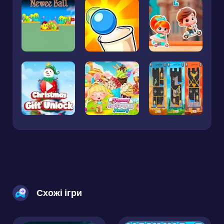
Схожі ігри