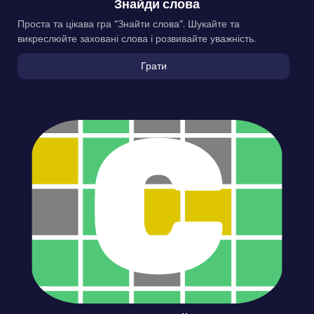
Знайди слова
Проста та цікава гра “Знайти слова”. Шукайте та
викреслюйте заховані слова і розвивайте уважність.
Грати