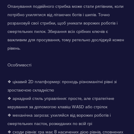
Опанування подвійного стрибка може стати рятівним, коли
потрібно ухилятися від літаючих ботів і шипів. Точно
розраховуй свої стрибки, щоб уникати ворожих роботів і
смертельних пилок. Збирання всіх срібних ключів є
важливим для просування, тому ретельно досліджуй кожен
рівень.
Особливості
❖ цікавий 2D платформер: проходь різноманітні рівні зі
зростаючою складністю
❖ аркадний стиль управління: просте, але стратегічне
керування за допомогою клавіш WASD або стрілок
❖ механічна загроза: ухиляйся від ворожих роботів і
смертельних пасток, розкиданих по всій грі
❖ сходи рівнів: гра має 8 насичених дією рівнів, сповнених