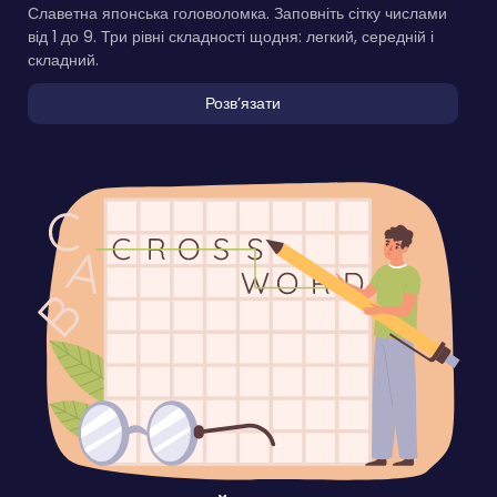
Славетна японська головоломка. Заповніть сітку числами
від 1 до 9. Три рівні складності щодня: легкий, середній і
складний.
Розвʼязати