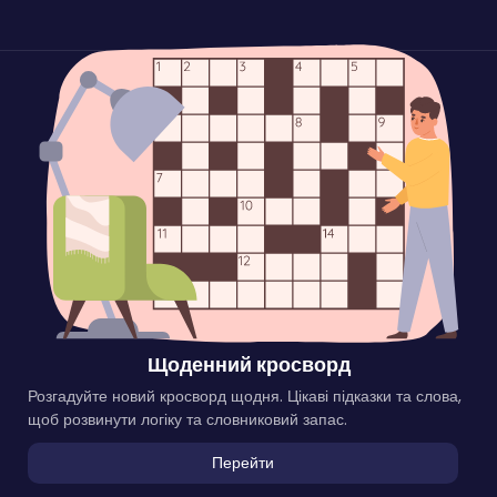
Щоденний кросворд
Розгадуйте новий кросворд щодня. Цікаві підказки та слова,
щоб розвинути логіку та словниковий запас.
Перейти