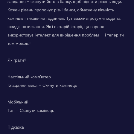
завдання - скинути його в банку, щоб підняти рівень води.
Кожен рівень пропонує різні банки, обмежену кількість
камінців і тикаючий годинник. Тут важливі розумні ходи та
швидкі натискання. Як і в старій історії, ця ворона
використовує інтелект для вирішення проблем — і тепер ти
теж можеш!
Як грати?
Настільний комп'ютер
Клацання миші = Скинути камінець
Мобільний
Тап = Скинути камінець
Підказка