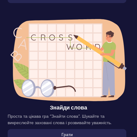
Знайди слова
Проста та цікава гра “Знайти слова”. Шукайте та
викреслюйте заховані слова і розвивайте уважність.
Грати