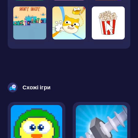
Схожі ігри