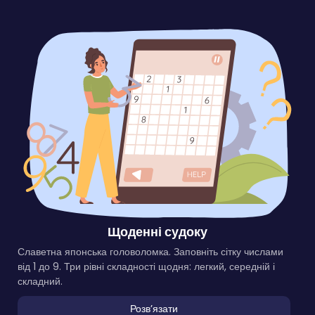
Щоденні судоку
Славетна японська головоломка. Заповніть сітку числами
від 1 до 9. Три рівні складності щодня: легкий, середній і
складний.
Розвʼязати