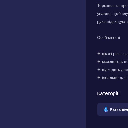
Торкнися та пр
уважно, щоб влуч
рухи підвищують
Особливості
❖ цікаві рівні з
❖ можливість по
❖ підходить для 
❖ ідеально для 
Категорії:
Казуальні