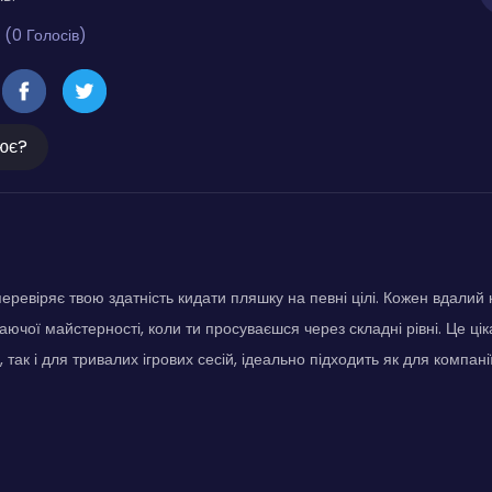
 (0 Голосів)
ює?
еревіряє твою здатність кидати пляшку на певні цілі. Кожен вдалий 
аючої майстерності, коли ти просуваєшся через складні рівні. Це цік
 так і для тривалих ігрових сесій, ідеально підходить як для компанії