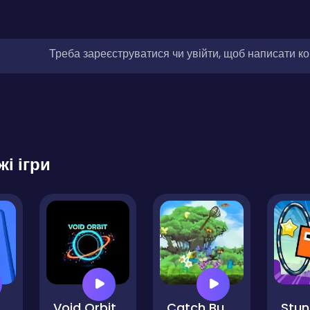
Треба зареєструватися чи увійти, щоб написати к
жі ігри
 3d Color Block
Void Orbit
Catch Butterflies