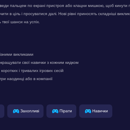
оведи пальцем по екрані пристроя або клацни мишкою, щоб кинути 
ити в ціль і просуватися далі. Нові рівні приносять складніші виклики
 твої шанси на успіх.
 різними викликами
кращувати свої навички з кожним кидком
коротких і тривалих ігрових сесій
гри наодинці або в компанії
Захопливі
Пірати
Навички