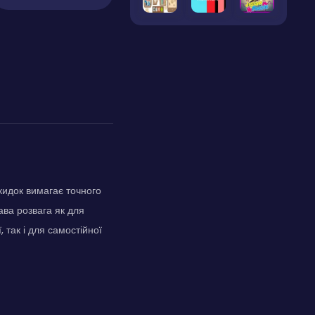
кидок вимагає точного
ава розвага як для
, так і для самостійної