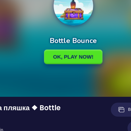
 пляшка ❖ Bottle
В
ів.