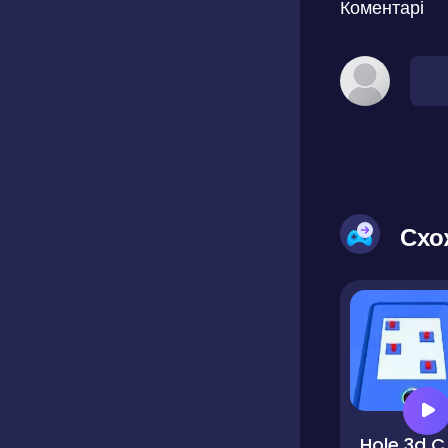
Коментарі
Схо
Hole