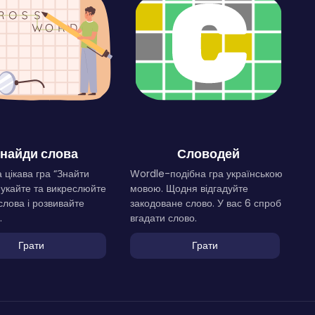
найди слова
Словодей
 цікава гра “Знайти
Wordle-подібна гра українською
Шукайте та викреслюйте
мовою. Щодня відгадуйте
слова і розвивайте
закодоване слово. У вас 6 спроб
.
вгадати слово.
Грати
Грати