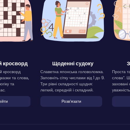
 кросворд
Щоденні судоку
З
й кросворд
Славетна японська головоломка.
Проста та
дказки та слова,
Заповніть сітку числами від 1 до 9.
слова”. 
огіку та
Три рівні складності щодня:
заховані 
ас.
легкий, середній і складний.
уважність
ейти
Розвʼязати