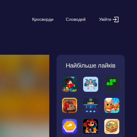
Увійти
Кросворди
Словодей
Найбільше лайків