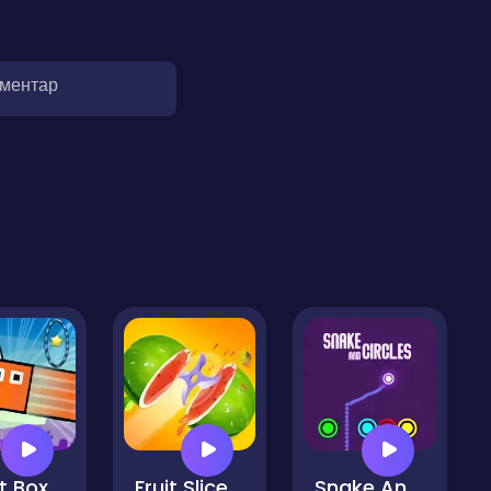
оментар
Stunt Boxes
Fruit Slicer Classic
Snake And Circles