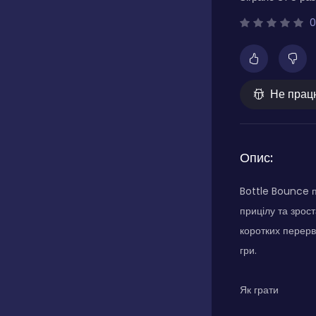
0
Не прац
Опис:
Bottle Bounce п
прицілу та зрост
коротких перерв,
гри.
Як грати