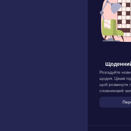
Щоденний
Розгадуйте нови
щодня. Цікаві пі
щоб розвинути л
словниковий зап
Пер