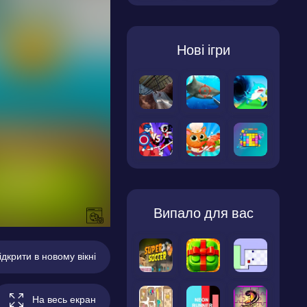
Нові ігри
Випало для вас
ідкрити в новому вікні
На весь екран