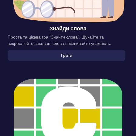
Знайди слова
Проста та цікава гра “Знайти слова”. Шукайте та
викреслюйте заховані слова і розвивайте уважність.
Грати