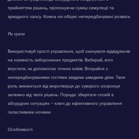
прийняттям рішень, пропонуючи суміш симуляції та
аркадного хаосу. Кожна ніч обіцяє непередбачувані розваги.
Як грати
Використовуй прості управління, щоб сканувати відвідувачів
на наявність заборонених предметів. Вибирай, кого
впустити, за допомогою точних кліків. Впорайся з
непередбачуваними гостями завдяки швидким діям. Твоя
роль змінюється від миротворця до суворого охоронця
залежно від твоїх рішень. Порада: зберігати спокій в
абсурдних ситуаціях - ключ до ефективного управління
галасливими ночами.
Особливості