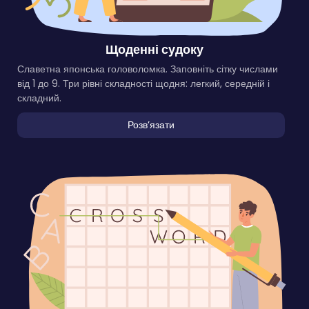
Щоденні судоку
Славетна японська головоломка. Заповніть сітку числами
від 1 до 9. Три рівні складності щодня: легкий, середній і
складний.
Розвʼязати