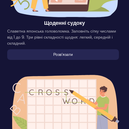
Щоденні судоку
Славетна японська головоломка. Заповніть сітку числами
від 1 до 9. Три рівні складності щодня: легкий, середній і
складний.
Розвʼязати