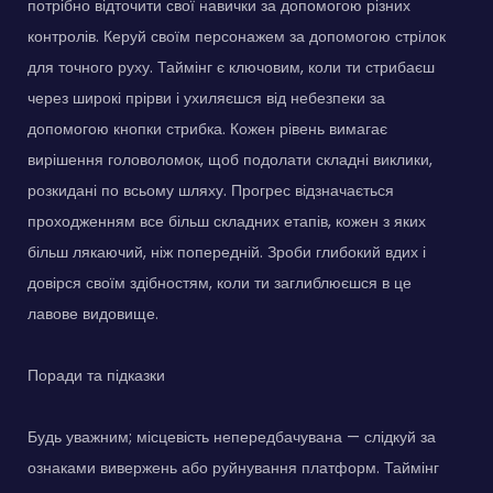
потрібно відточити свої навички за допомогою різних
контролів. Керуй своїм персонажем за допомогою стрілок
для точного руху. Таймінг є ключовим, коли ти стрибаєш
через широкі прірви і ухиляєшся від небезпеки за
допомогою кнопки стрибка. Кожен рівень вимагає
вирішення головоломок, щоб подолати складні виклики,
розкидані по всьому шляху. Прогрес відзначається
проходженням все більш складних етапів, кожен з яких
більш лякаючий, ніж попередній. Зроби глибокий вдих і
довірся своїм здібностям, коли ти заглиблюєшся в це
лавове видовище.
Поради та підказки
Будь уважним; місцевість непередбачувана — слідкуй за
ознаками вивержень або руйнування платформ. Таймінг