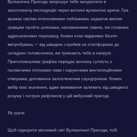
Вулканічна Пригода запрошує тебе зануритися в
захоплюючу експедицію через вогняні вулканічні арени. Гра
вражає своїми інтенсивними пейзажами, кидаючи виклик
гравцям пройти шляхами, наповненими лавою, які сповнені
адреналінових перешкод. Кожен етап відкриває безліч
випробувань — від швидких стрибків на платформах до
складних головоломок, які тримають тебе в напрузі.
Приголомшлива графіка передає вогняну сутність з
палаючими потоками лави і паруючими вентиляційними
отворами, доповнена захоплюючим саундтреком. Кожен
вибір має значення, адже виживання залежить від швидкого
розуму і гострих рефлексів у цій вибуховій пригоді.
Як грати
Щоб підкорити мінливий світ Вулканічної Пригоди, тобі