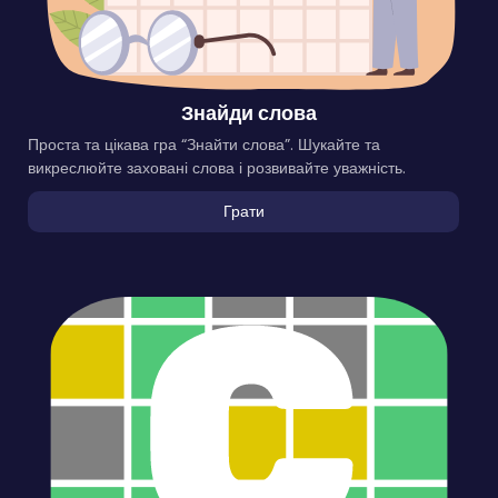
Знайди слова
Проста та цікава гра “Знайти слова”. Шукайте та
викреслюйте заховані слова і розвивайте уважність.
Грати