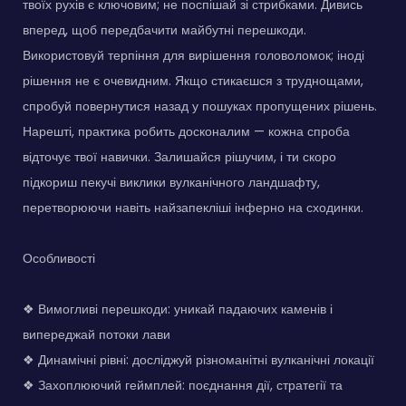
твоїх рухів є ключовим; не поспішай зі стрибками. Дивись
вперед, щоб передбачити майбутні перешкоди.
Використовуй терпіння для вирішення головоломок; іноді
рішення не є очевидним. Якщо стикаєшся з труднощами,
спробуй повернутися назад у пошуках пропущених рішень.
Нарешті, практика робить досконалим — кожна спроба
відточує твої навички. Залишайся рішучим, і ти скоро
підкориш пекучі виклики вулканічного ландшафту,
перетворюючи навіть найзапекліші інферно на сходинки.
Особливості
❖ Вимогливі перешкоди: уникай падаючих каменів і
випереджай потоки лави
❖ Динамічні рівні: досліджуй різноманітні вулканічні локації
❖ Захоплюючий геймплей: поєднання дії, стратегії та