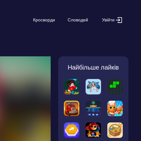
Увійти
Кросворди
Словодей
Найбільше лайків