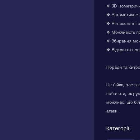
❖ 3D ізометрич
❖ Автоматичне 
❖ Різноманітні 
❖ Можливість по
❖ Збирання моне
❖ Відкриття нов
Поради та хитр
Це бійка, але з
побачити, як ру
можливо, що біл
атаки.
Категорії: