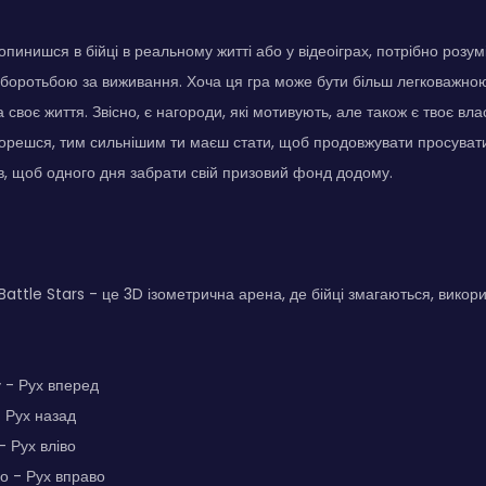
опинишся в бійці в реальному житті або у відеоіграх, потрібно розу
е боротьбою за виживання. Хоча ця гра може бути більш легковажною
 своє життя. Звісно, є нагороди, які мотивують, але також є твоє вл
орешся, тим сильнішим ти маєш стати, щоб продовжувати просуват
в, щоб одного дня забрати свій призовий фонд додому.
Battle Stars - це 3D ізометрична арена, де бійці змагаються, викор
 - Рух вперед
- Рух назад
- Рух вліво
о - Рух вправо