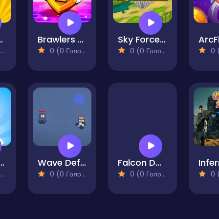
ale Heroes
Brawlers 3D Shooter Stars
Sky Force Squadron
ArcF
)
0 (0 Голосів)
0 (0 Голосів)
0 (0
ooper: War for Survival
Wave Defense Shooter
Falcon Dogfight
)
0 (0 Голосів)
0 (0 Голосів)
0 (0