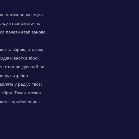
уде показано як смуга
рядки і автоматично
ся почати етап заново.
ця та зброю, а також
ходячи картки зброї.
ен етап розділений на
ену, потрібно
аплять у радіус твоєї
и зброї. Також можна
иків і пройди через