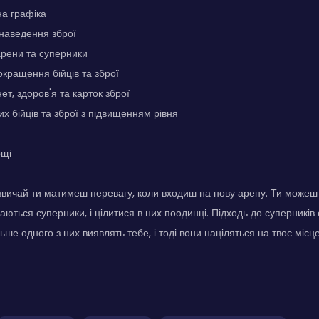
на графіка
наведення зброї
арени та суперники
кращення бійців та зброї
т, здоров'я та карток зброї
их бійців та зброї з підвищенням рівня
ощі
азвичай ти матимеш перевагу, коли входиш на нову арену. Ти можеш о
хаються суперники, і цілитися в них поодинці. Підходь до суперникі
ьше одного з них виявлять тебе, і тоді вони націляться на твоє міс