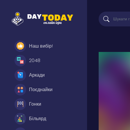
Наш вибір!
2048
Аркади
Поєднайки
Гонки
Більярд