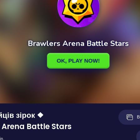
йців зірок ❖
В
 Arena Battle Stars
в.