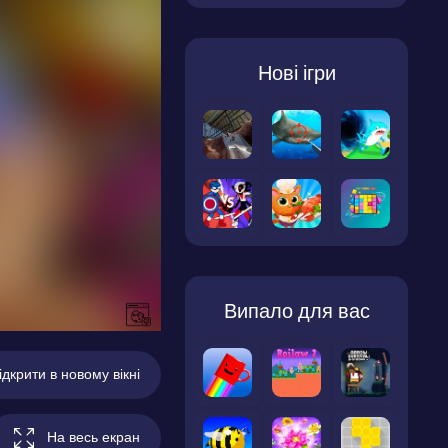
Нові ігри
Випало для вас
ідкрити в новому вікні
На весь екран