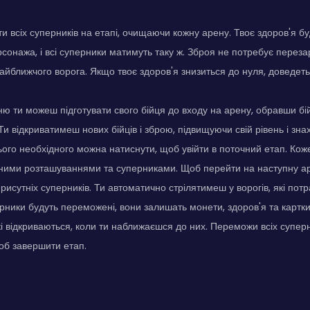
и всіх суперників на етапі, очищаючи кожну арену. Твоє здоров'я б
сонажа, і всі суперники матимуть таку ж. Зброя не потребує переза
айближчого ворога. Якщо твоє здоров'я знизиться до нуля, доведеть
ю ти можеш підготувати свого бійця до входу на арену, обравши бій
и відкриватимеш нових бійців і зброю, підвищуючи свій рівень і зна
ього необхідного можна натиснути, щоб увійти в поточний етап. Кож
ізними розташуваннями та суперниками. Щоб перейти на наступну ар
рисутніх суперників. Ти автоматично стрілятимеш у ворогів, які потр
ерники будуть переможені, вони залишать монети, здоров'я та картк
які відкриваються, коли ти наближаєшся до них. Переможи всіх суперн
щоб завершити етап.