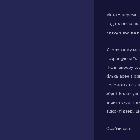
Мета - перемогт
над головою пер
наводиться на н
У головному мен
покращуючи їх. Т
Після вибору вс
кілька арен з р
перемогти всіх п
зброї. Коли суп
знайти скрині, 
відкриті двері, 
Особливості