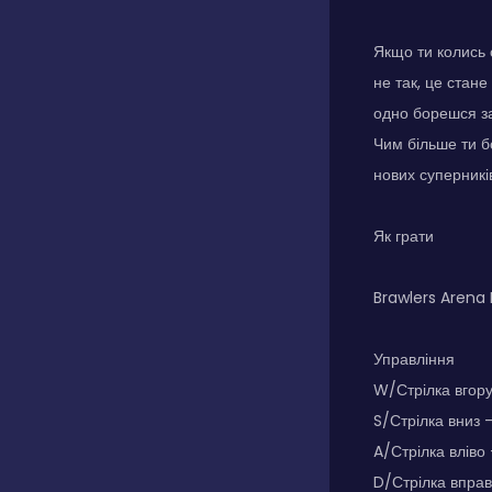
Якщо ти колись 
не так, це стан
одно борешся за
Чим більше ти б
нових суперникі
Як грати
Brawlers Arena 
Управління
W/Стрілка вгору
S/Стрілка вниз 
A/Стрілка вліво 
D/Стрілка вправ