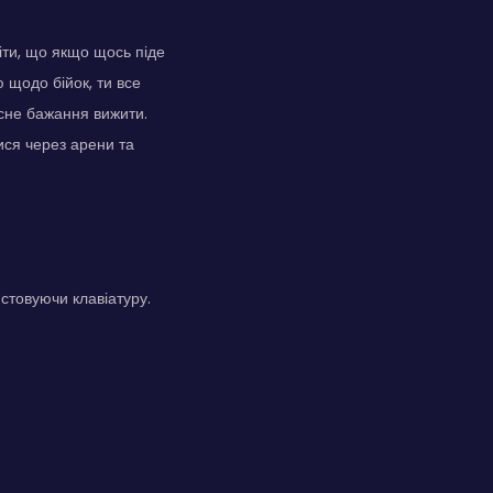
міти, що якщо щось піде
 щодо бійок, ти все
асне бажання вижити.
ися через арени та
истовуючи клавіатуру.