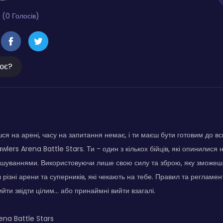
 (0 Голосів)
ює?
я на арені, часу на запитання немає, і ти маєш бути готовим до всь
rawlers Arena Battle Stars. Ти - один з кількох бійців, які опинилися 
ашуваннями. Використовуючи лише свою силу та зброю, яку зможеш 
різні арени та суперників, які чекають на тебе. Правил та регламен
ти звідти цілим... або принаймні вийти взагалі.
ena Battle Stars