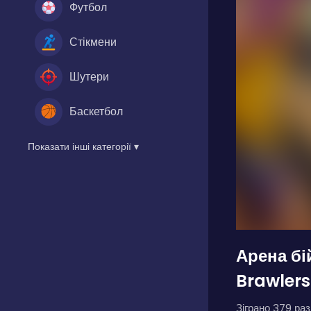
Футбол
Стікмени
Шутери
Баскетбол
Показати інші категорії ▾
Арена бі
Brawlers
Зіграно 379 разі