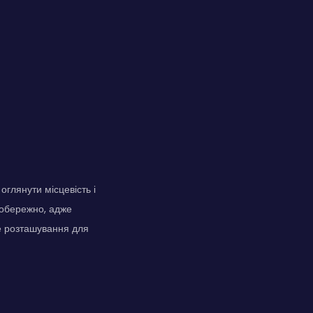
глянути місцевість і
в обережно, адже
це розташування для