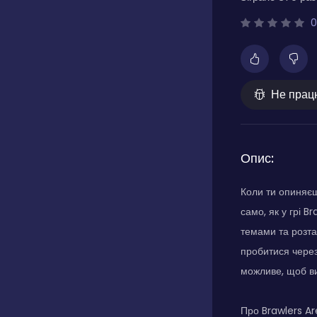
0
Не прац
Опис:
Коли ти опиняєшс
само, як у грі B
темами та розт
пробитися через 
можливе, щоб вий
Про Brawlers Ar