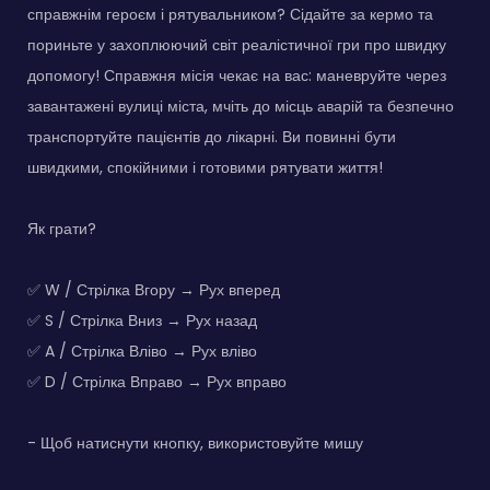
справжнім героєм і рятувальником? Сідайте за кермо та
пориньте у захоплюючий світ реалістичної гри про швидку
допомогу! Справжня місія чекає на вас: маневруйте через
завантажені вулиці міста, мчіть до місць аварій та безпечно
транспортуйте пацієнтів до лікарні. Ви повинні бути
швидкими, спокійними і готовими рятувати життя!
Як грати?
✅ W / Стрілка Вгору → Рух вперед
✅ S / Стрілка Вниз → Рух назад
✅ A / Стрілка Вліво → Рух вліво
✅ D / Стрілка Вправо → Рух вправо
- Щоб натиснути кнопку, використовуйте мишу