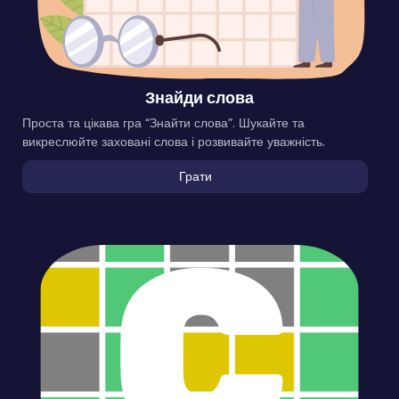
Знайди слова
Проста та цікава гра “Знайти слова”. Шукайте та
викреслюйте заховані слова і розвивайте уважність.
Грати