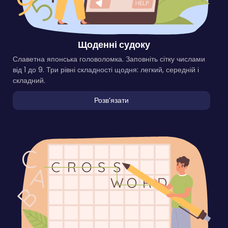
Щоденні судоку
Славетна японська головоломка. Заповніть сітку числами
від 1 до 9. Три рівні складності щодня: легкий, середній і
складний.
Розвʼязати