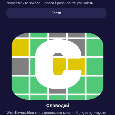
викреслюйте заховані слова і розвивайте уважність.
Грати
Словодей
Wordle-подібна гра українською мовою. Щодня відгадуйте