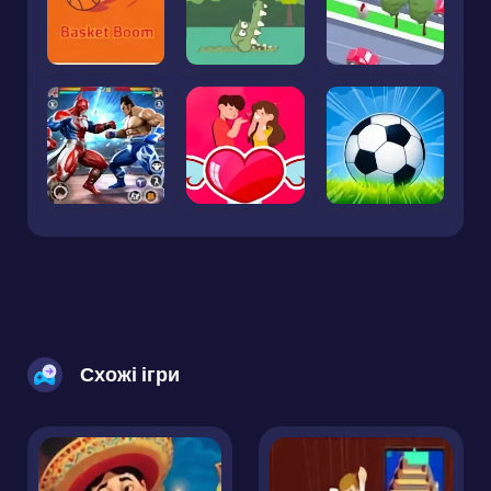
Схожі ігри