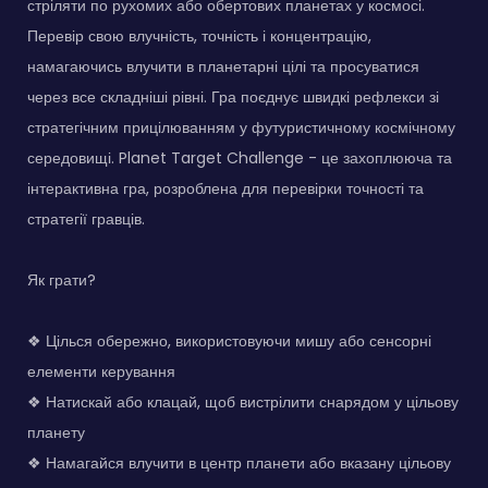
стріляти по рухомих або обертових планетах у космосі.
Перевір свою влучність, точність і концентрацію,
намагаючись влучити в планетарні цілі та просуватися
через все складніші рівні. Гра поєднує швидкі рефлекси зі
стратегічним прицілюванням у футуристичному космічному
середовищі. Planet Target Challenge - це захоплююча та
інтерактивна гра, розроблена для перевірки точності та
стратегії гравців.
Як грати?
❖ Цілься обережно, використовуючи мишу або сенсорні
елементи керування
❖ Натискай або клацай, щоб вистрілити снарядом у цільову
планету
❖ Намагайся влучити в центр планети або вказану цільову