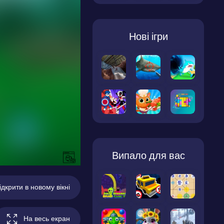
Нові ігри
Випало для вас
ідкрити в новому вікні
На весь екран