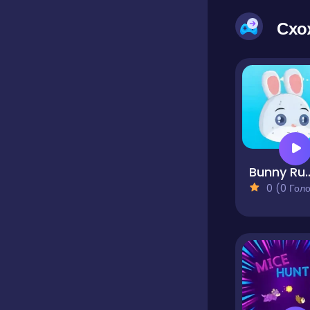
Схо
Bunny Run
0 (0 Голосів