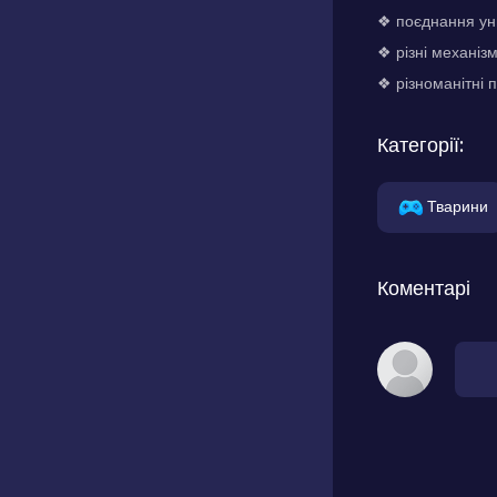
❖ поєднання уни
❖ різні механіз
❖ різноманітні 
Категорії:
Тварини
Коментарі