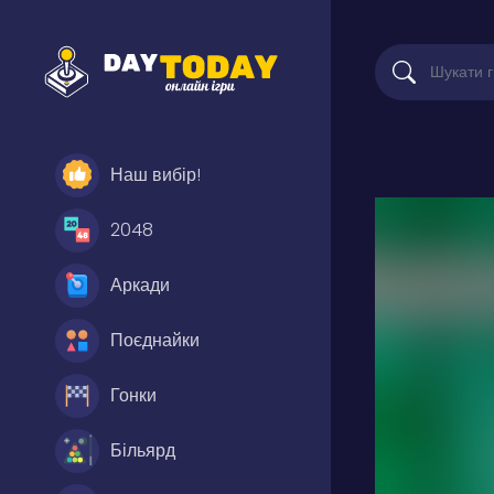
Наш вибір!
2048
Аркади
Поєднайки
Гонки
Більярд