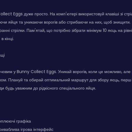
ollect Eggs дуже просто. На комп'ютері використовуй клавіші зі стр
ючи яйця та уникаючи ворогів або стрибаючи на них, щоб знищити.
анні стрілки. Пам'ятай, що потрібно зібрати мінімум 10 яєць на рівн
в кінці.
ощі
човим у Bunny Collect Eggs. Уникай ворогів, коли це можливо, але 
ком. Плануй та обирай оптимальний маршрут для збору яєць, перш 
ди будь уважним до рідкісного спеціального яйця.
оплюючі графіка
риваблива ігрова інтерфейс