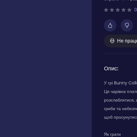
0
Не прац
Опис:
У грі Bunny Col
Ця чарівна пла
розслаблятися, а
гриби та небезп
щоб просунутися
Як грати