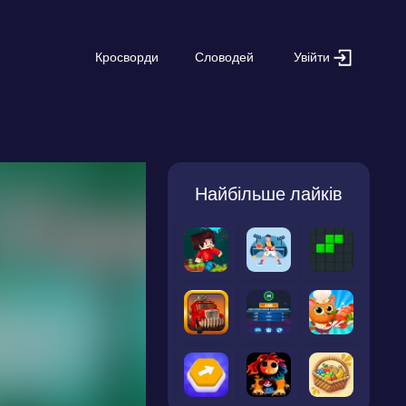
Увійти
Кросворди
Словодей
Найбільше лайків