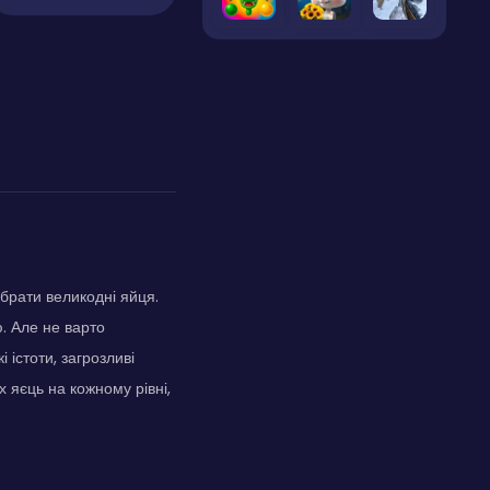
ібрати великодні яйця.
. Але не варто
 істоти, загрозливі
 яєць на кожному рівні,