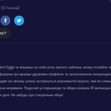
 (0 Голосів)
ює?
lect Eggs ти візьмеш на себе роль милого зайчика, якому потрібно з
тформна гра вражає дружніми графікою та захоплюючою концепцією
дже на твоєму шляху зустрінуться різноманітні вороги, такі як слизькі
ечні морквини. Подолай ці перешкоди та збери мінімум 10 великодніх
 далі. Не забудь про спеціальне яйце!