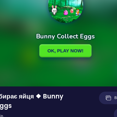
бирає яйця ❖ Bunny
В
Eggs
ів.