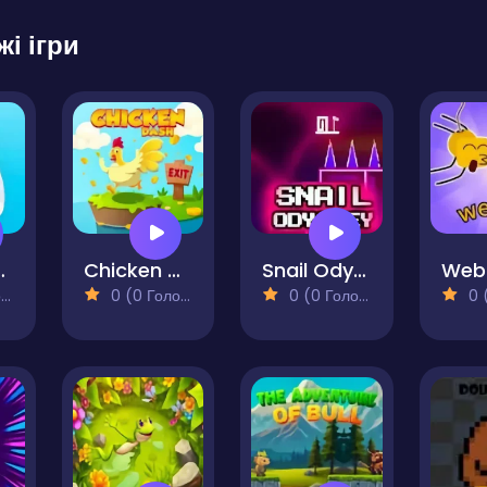
жі ігри
 Escape
Chicken Dash
Snail Odyssey - Hardest Game
Web
)
0 (0 Голосів)
0 (0 Голосів)
0 (0