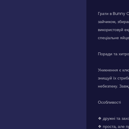
Грати в Bunny C
зайчиком, збира
використовуй екр
спеціальне яйце 
Поради та хитр
Уникнення є клю
знищуй їх стриб
небезпеку. Завж
Особливості
❖ дружні та зах
❖ проста, але п