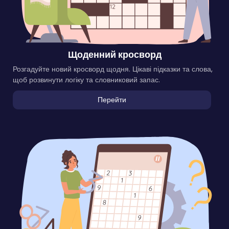
Щоденний кросворд
Розгадуйте новий кросворд щодня. Цікаві підказки та слова,
щоб розвинути логіку та словниковий запас.
Перейти