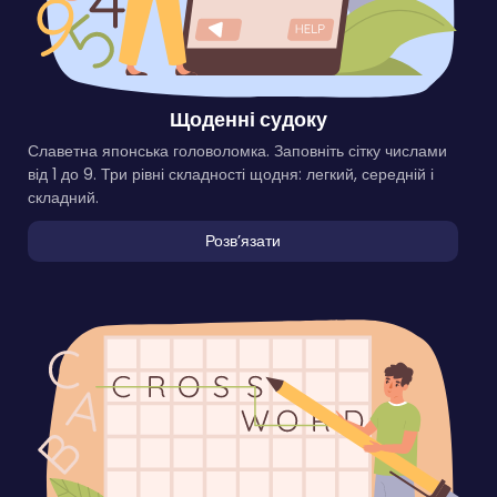
Щоденні судоку
Славетна японська головоломка. Заповніть сітку числами
від 1 до 9. Три рівні складності щодня: легкий, середній і
складний.
Розвʼязати