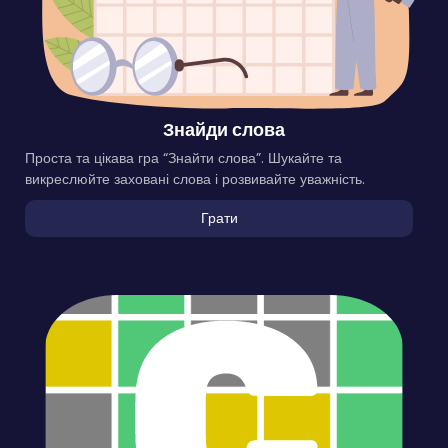
Знайди слова
Проста та цікава гра “Знайти слова”. Шукайте та
викреслюйте заховані слова і розвивайте уважність.
Грати