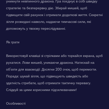
уникнути невпинного дракона. Гра поєднує в собі швидку
стратегію та безперервну дію. Збирай мишей, щоб
підвищити свій рахунок і отримати додаткові життя. Секретні
зілля розкидані навколо, надаючи тимчасові сили, які
допоможуть у твоєму переслідуванні.
Як грати
Використовуй клавіші зі стрілками або торкайся екрана, щоб
рухатися. Лови мишей, уникаючи дракона. Натискай на
об'єкти для взаємодії. Досягни 200 очок, щоб перемогти.
Порада: шукай зілля, що підвищують швидкість або
здатність стрибати, щоб отримати тактичну перевагу.
Слідкуй за цими корисними підсилювачами!
Особливості