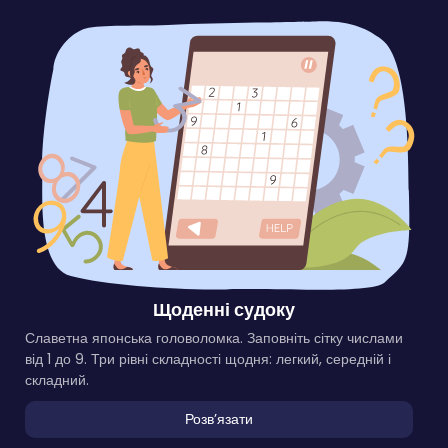
Щоденні судоку
Славетна японська головоломка. Заповніть сітку числами
від 1 до 9. Три рівні складності щодня: легкий, середній і
складний.
Розвʼязати