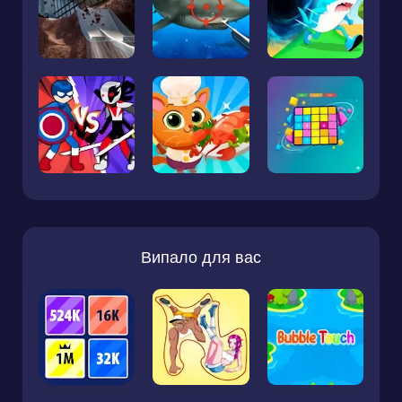
Випало для вас