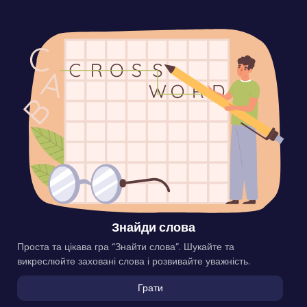
Знайди слова
Проста та цікава гра “Знайти слова”. Шукайте та
викреслюйте заховані слова і розвивайте уважність.
Грати