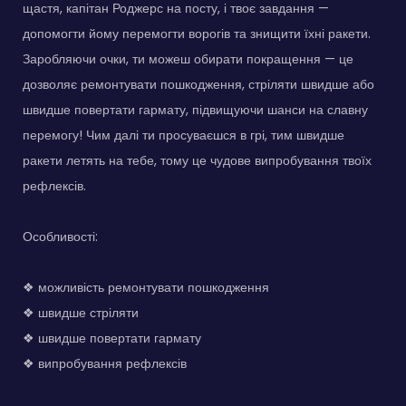
щастя, капітан Роджерс на посту, і твоє завдання —
допомогти йому перемогти ворогів та знищити їхні ракети.
Заробляючи очки, ти можеш обирати покращення — це
дозволяє ремонтувати пошкодження, стріляти швидше або
швидше повертати гармату, підвищуючи шанси на славну
перемогу! Чим далі ти просуваєшся в грі, тим швидше
ракети летять на тебе, тому це чудове випробування твоїх
рефлексів.
Особливості:
❖ можливість ремонтувати пошкодження
❖ швидше стріляти
❖ швидше повертати гармату
❖ випробування рефлексів