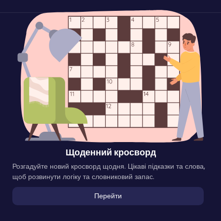
Щоденний кросворд
Розгадуйте новий кросворд щодня. Цікаві підказки та слова,
щоб розвинути логіку та словниковий запас.
Перейти