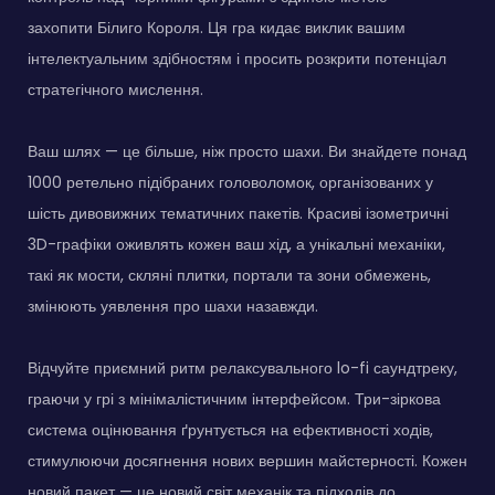
захопити Білиго Короля. Ця гра кидає виклик вашим
інтелектуальним здібностям і просить розкрити потенціал
стратегічного мислення.
Ваш шлях — це більше, ніж просто шахи. Ви знайдете понад
1000 ретельно підібраних головоломок, організованих у
шість дивовижних тематичних пакетів. Красиві ізометричні
3D-графіки оживлять кожен ваш хід, а унікальні механіки,
такі як мости, скляні плитки, портали та зони обмежень,
змінюють уявлення про шахи назавжди.
Відчуйте приємний ритм релаксувального lo-fi саундтреку,
граючи у грі з мінімалістичним інтерфейсом. Три-зіркова
система оцінювання ґрунтується на ефективності ходів,
стимулюючи досягнення нових вершин майстерності. Кожен
новий пакет — це новий світ механік та підходів до