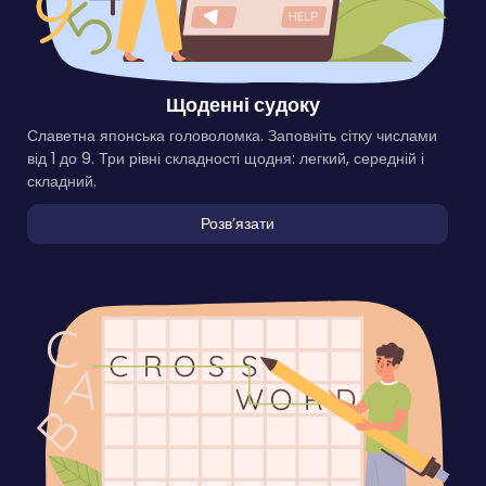
Щоденні судоку
Славетна японська головоломка. Заповніть сітку числами
від 1 до 9. Три рівні складності щодня: легкий, середній і
складний.
Розвʼязати