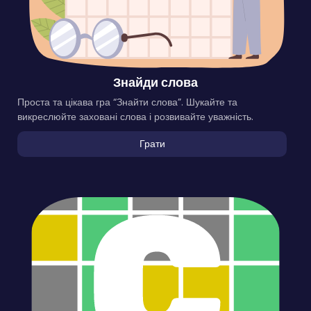
Знайди слова
Проста та цікава гра “Знайти слова”. Шукайте та
викреслюйте заховані слова і розвивайте уважність.
Грати