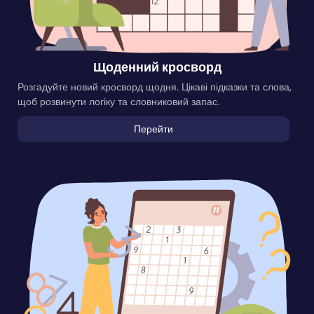
Щоденний кросворд
Розгадуйте новий кросворд щодня. Цікаві підказки та слова,
щоб розвинути логіку та словниковий запас.
Перейти