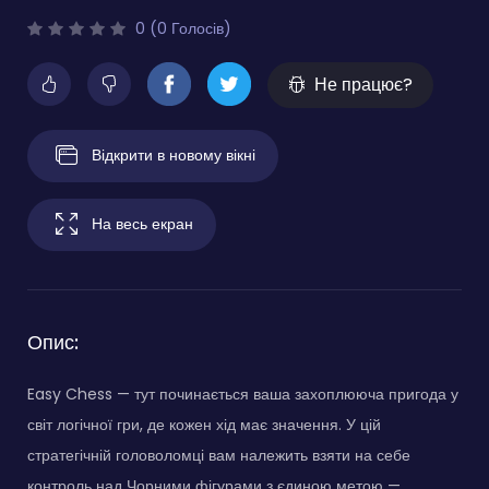
0 (0 Голосів)
Не працює?
Відкрити в новому вікні
На весь екран
Опис:
Easy Chess — тут починається ваша захоплююча пригода у
світ логічної гри, де кожен хід має значення. У цій
стратегічній головоломці вам належить взяти на себе
контроль над Чорними фігурами з єдиною метою —