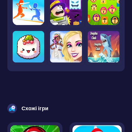
Схожі ігри