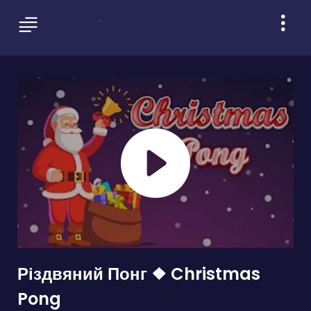
Різдвяний Понг ❖ Christmas
Pong