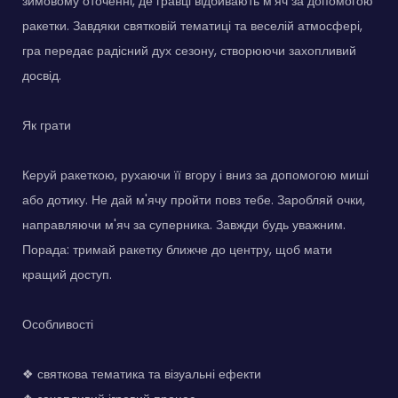
зимовому оточенні, де гравці відбивають м'яч за допомогою
ракетки. Завдяки святковій тематиці та веселій атмосфері,
гра передає радісний дух сезону, створюючи захопливий
досвід.
Як грати
Керуй ракеткою, рухаючи її вгору і вниз за допомогою миші
або дотику. Не дай м'ячу пройти повз тебе. Заробляй очки,
направляючи м'яч за суперника. Завжди будь уважним.
Порада: тримай ракетку ближче до центру, щоб мати
кращий доступ.
Особливості
❖ святкова тематика та візуальні ефекти