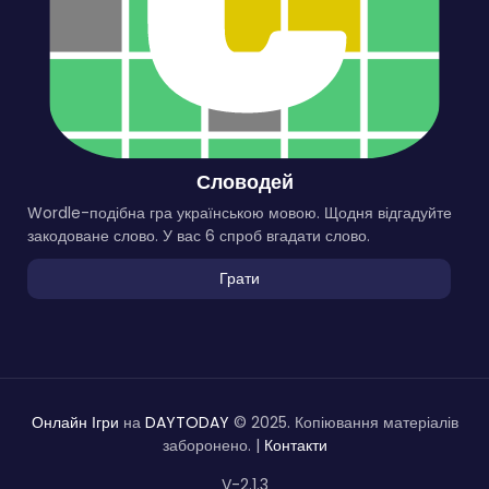
Словодей
Wordle-подібна гра українською мовою. Щодня відгадуйте
закодоване слово. У вас 6 спроб вгадати слово.
Грати
Онлайн Ігри
на
DAYTODAY
© 2025. Копіювання матеріалів
заборонено. |
Контакти
V-2.1.3