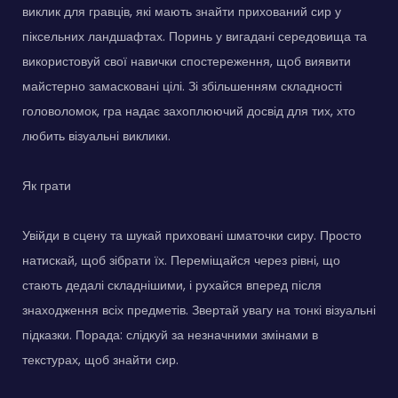
виклик для гравців, які мають знайти прихований сир у
піксельних ландшафтах. Поринь у вигадані середовища та
використовуй свої навички спостереження, щоб виявити
майстерно замасковані цілі. Зі збільшенням складності
головоломок, гра надає захоплюючий досвід для тих, хто
любить візуальні виклики.
Як грати
Увійди в сцену та шукай приховані шматочки сиру. Просто
натискай, щоб зібрати їх. Переміщайся через рівні, що
стають дедалі складнішими, і рухайся вперед після
знаходження всіх предметів. Звертай увагу на тонкі візуальні
підказки. Порада: слідкуй за незначними змінами в
текстурах, щоб знайти сир.