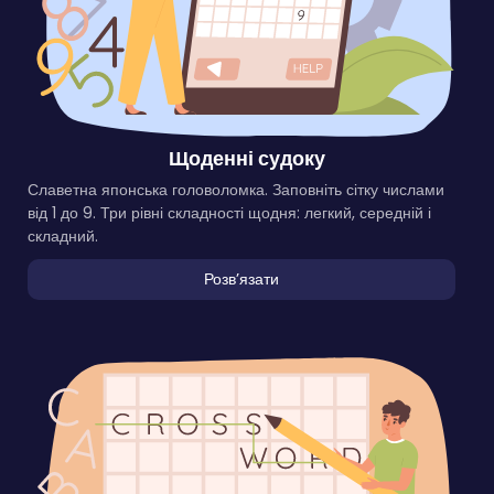
Щоденні судоку
Славетна японська головоломка. Заповніть сітку числами
від 1 до 9. Три рівні складності щодня: легкий, середній і
складний.
Розвʼязати