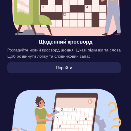
Щоденний кросворд
Розгадуйте новий кросворд щодня. Цікаві підказки та слова,
щоб розвинути логіку та словниковий запас.
Перейти