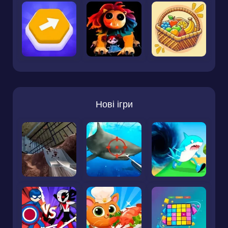
Нові ігри