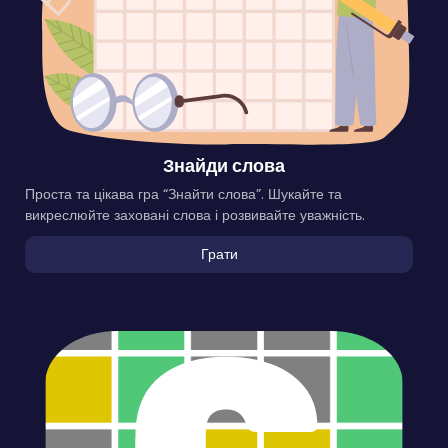
Знайди слова
Проста та цікава гра “Знайти слова”. Шукайте та
викреслюйте заховані слова і розвивайте уважність.
Грати