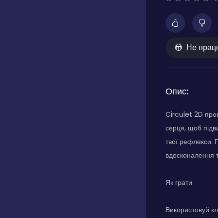
Не прац
Опис:
Circulet 2D про
серця, щоб підв
твої рефлекси. 
вдосконалення т
Як грати
Використовуй кл