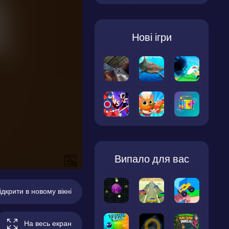
Нові ігри
Випало для вас
ідкрити в новому вікні
На весь екран