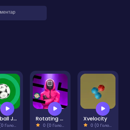
оментар
Football Jump
Rotating Squid
Xvelocity
 Голосів)
0 (0 Голосів)
0 (0 Голосів)