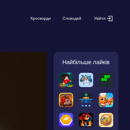
Увійти
Кросворди
Словодей
Найбільше лайків