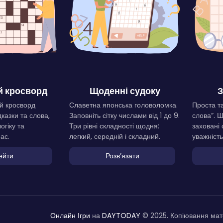
 кросворд
Щоденні судоку
З
й кросворд
Славетна японська головоломка.
Проста та
дказки та слова,
Заповніть сітку числами від 1 до 9.
слова”. 
огіку та
Три рівні складності щодня:
заховані 
ас.
легкий, середній і складний.
уважність
ейти
Розвʼязати
Онлайн Ігри
на
DAYTODAY
© 2025. Копіювання мате