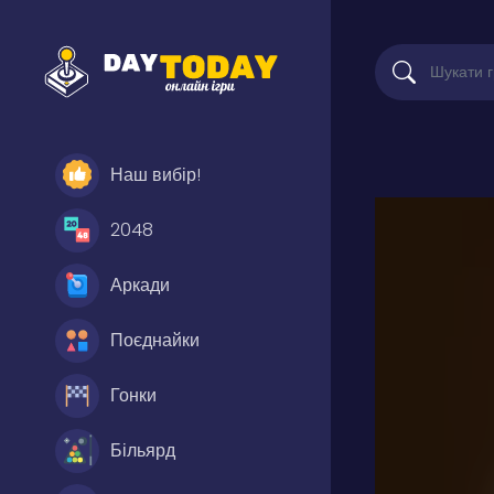
Наш вибір!
2048
Аркади
Поєднайки
Гонки
Більярд