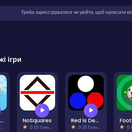
Треба зареєструватися чи увійти, щоб написати к
жі ігри
Stars and clouds
NoSquares
Red is Dead
)
0 (0 Голосів)
0 (0 Голосів)
0 (0