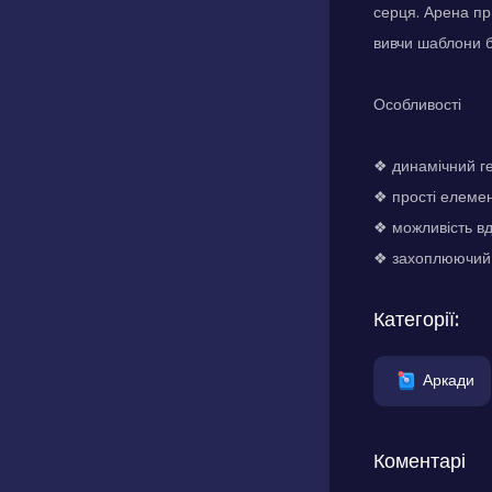
серця. Арена пр
вивчи шаблони б
Особливості
❖ динамічний г
❖ прості елеме
❖ можливість в
❖ захоплюючий а
Категорії:
Аркади
Коментарі