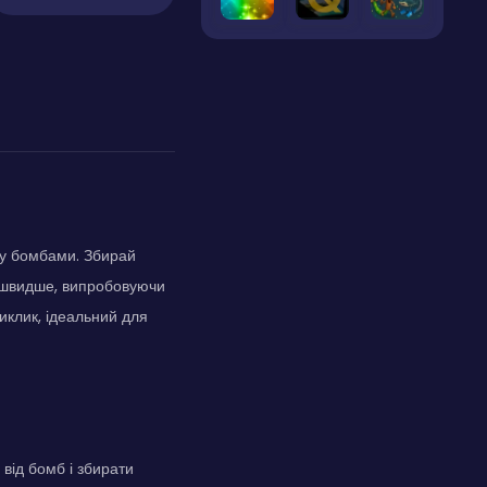
ну бомбами. Збирай
я швидше, випробовуючи
иклик, ідеальний для
від бомб і збирати