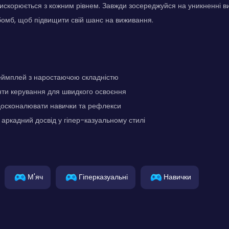
искорюється з кожним рівнем. Завжди зосереджуйся на уникненні ви
омб, щоб підвищити свій шанс на виживання.
еймплей з наростаючою складністю
нти керування для швидкого освоєння
досконалювати навички та рефлекси
ркадний досвід у гіпер-казуальному стилі
М'яч
Гіперказуальні
Навички