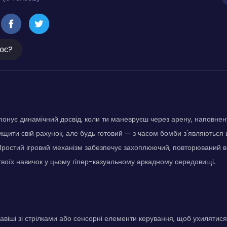
ює?
понує динамічний досвід, коли ти маневруєш через арену, наповне
ищити свій рахунок, але будь готовий — з часом бомби з'являютьс
Простий ігровий механізм забезпечує захоплюючий, повторюваний в
воїх навичок у цьому гіпер-казуальному аркадному середовищі.
авіші зі стрілками або сенсорні елементи керування, щоб ухилятися 