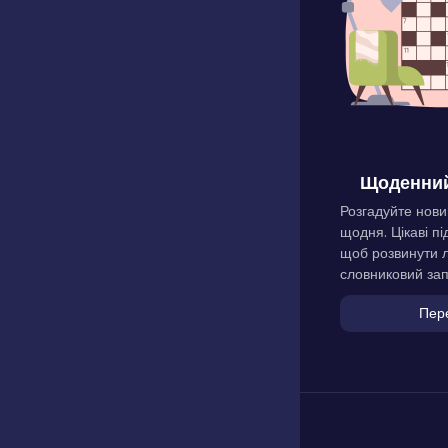
Щоденний
Розгадуйте нови
щодня. Цікаві пі
щоб розвинути л
словниковий зап
Пер