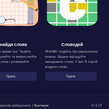
найди слова
Словодей
 цікава гра “Знайти
Wordle-подібна гра українською
Шукайте та викреслюйте
мовою. Щодня відгадуйте
слова і розвивайте
закодоване слово. У вас 6 спроб
.
вгадати слово.
Грати
Грати
ріалів заборонено. |
Контакти
V-2.1.3