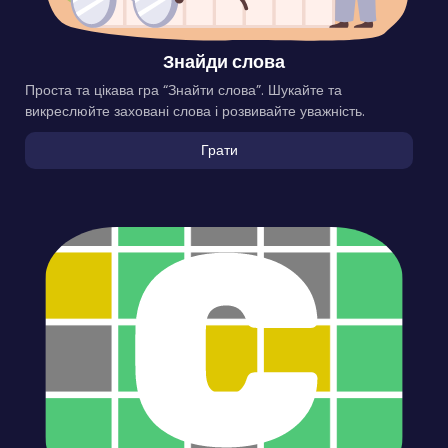
Знайди слова
Проста та цікава гра “Знайти слова”. Шукайте та
викреслюйте заховані слова і розвивайте уважність.
Грати