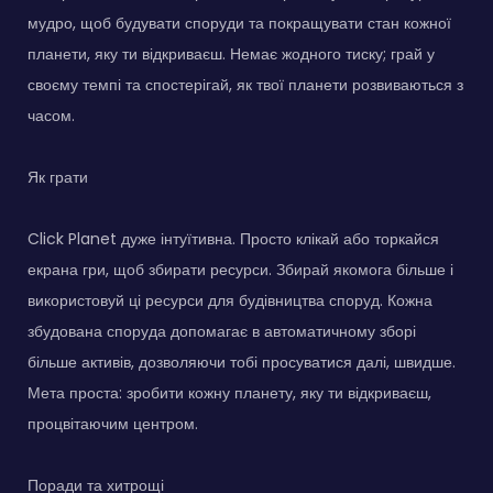
мудро, щоб будувати споруди та покращувати стан кожної
планети, яку ти відкриваєш. Немає жодного тиску; грай у
своєму темпі та спостерігай, як твої планети розвиваються з
часом.
Як грати
Click Planet дуже інтуїтивна. Просто клікай або торкайся
екрана гри, щоб збирати ресурси. Збирай якомога більше і
використовуй ці ресурси для будівництва споруд. Кожна
збудована споруда допомагає в автоматичному зборі
більше активів, дозволяючи тобі просуватися далі, швидше.
Мета проста: зробити кожну планету, яку ти відкриваєш,
процвітаючим центром.
Поради та хитрощі