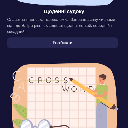
Щоденні судоку
Славетна японська головоломка. Заповніть сітку числами
від 1 до 9. Три рівні складності щодня: легкий, середній і
складний.
Розвʼязати