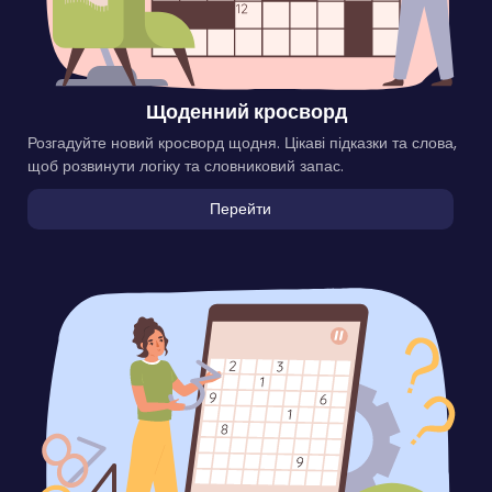
Щоденний кросворд
Розгадуйте новий кросворд щодня. Цікаві підказки та слова,
щоб розвинути логіку та словниковий запас.
Перейти