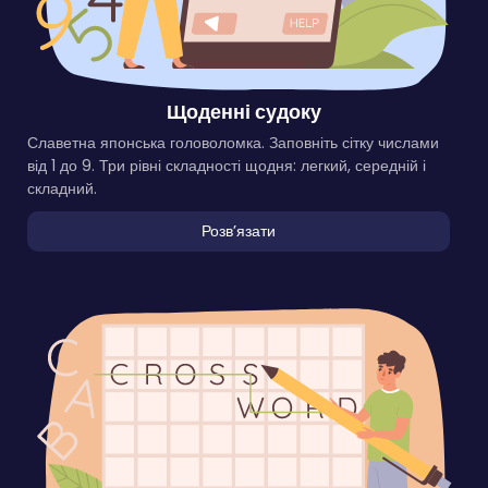
Щоденні судоку
Славетна японська головоломка. Заповніть сітку числами
від 1 до 9. Три рівні складності щодня: легкий, середній і
складний.
Розвʼязати