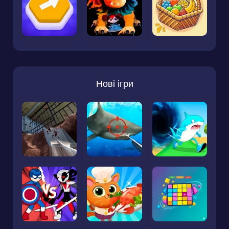
Нові ігри