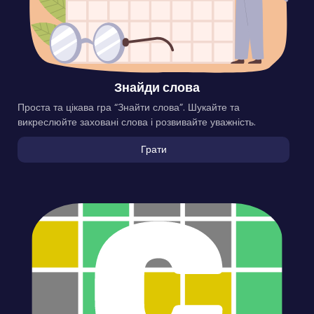
Знайди слова
Проста та цікава гра “Знайти слова”. Шукайте та
викреслюйте заховані слова і розвивайте уважність.
Грати