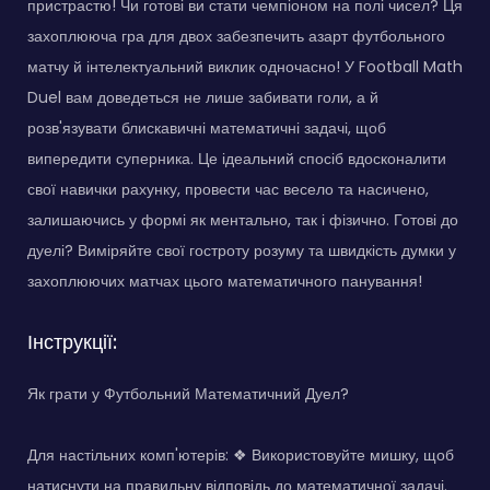
пристрастю! Чи готові ви стати чемпіоном на полі чисел? Ця
захоплююча гра для двох забезпечить азарт футбольного
матчу й інтелектуальний виклик одночасно! У Football Math
Duel вам доведеться не лише забивати голи, а й
розв'язувати блискавичні математичні задачі, щоб
випередити суперника. Це ідеальний спосіб вдосконалити
свої навички рахунку, провести час весело та насичено,
залишаючись у формі як ментально, так і фізично. Готові до
дуелі? Виміряйте свої гостроту розуму та швидкість думки у
захоплюючих матчах цього математичного панування!
Інструкції:
Як грати у Футбольний Математичний Дуел?
Для настільних комп'ютерів: ❖ Використовуйте мишку, щоб
натиснути на правильну відповідь до математичної задачі.