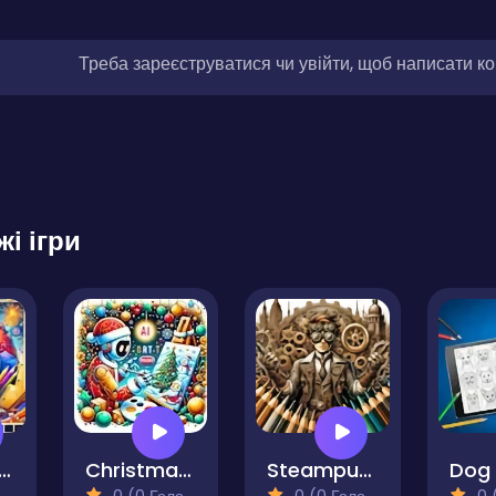
Треба зареєструватися чи увійти, щоб написати к
жі ігри
 New Year 2024 Coloring Game
Christmas AI Art Draw Paint
Steampunk Coloring Adventure
)
0 (0 Голосів)
0 (0 Голосів)
0 (0