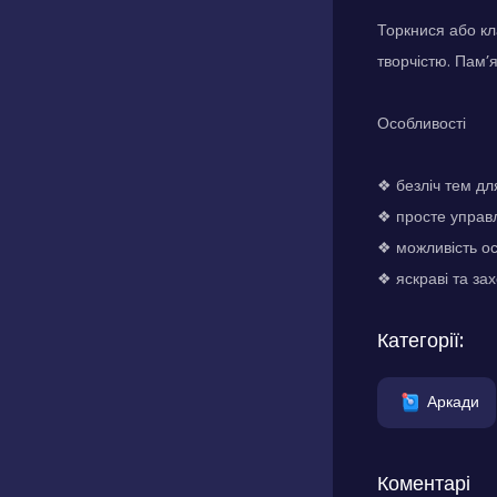
Торкнися або кл
творчістю. Пам’
Особливості
❖ безліч тем дл
❖ просте управ
❖ можливість о
❖ яскраві та з
Категорії:
Аркади
Коментарі