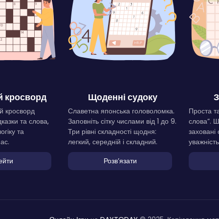
 кросворд
Щоденні судоку
З
й кросворд
Славетна японська головоломка.
Проста та
дказки та слова,
Заповніть сітку числами від 1 до 9.
слова”. 
огіку та
Три рівні складності щодня:
заховані 
ас.
легкий, середній і складний.
уважність
ейти
Розвʼязати