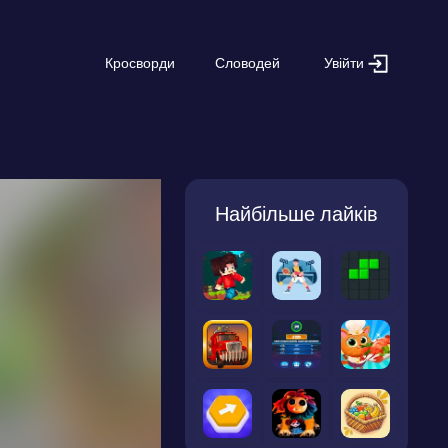
Увійти
Кросворди
Словодей
Найбільше лайків