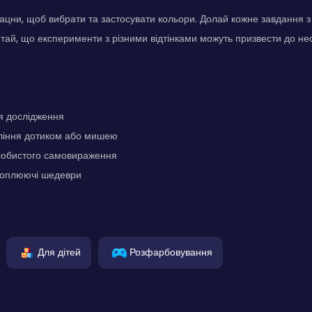
ацни, щоб вибрати та застосувати кольори. Долай кожне завдання 
ятай, що експерименти з різними відтінками можуть призвести до нес
я дослідження
ління дотиком або мишею
собистого самовираження
ахоплюючі шедеври
Для дітей
Розфарбовування