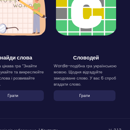
найди слова
Словодей
 цікава гра “Знайти
Wordle-подібна гра українською
Шукайте та викреслюйте
мовою. Щодня відгадуйте
слова і розвивайте
закодоване слово. У вас 6 спроб
.
вгадати слово.
Грати
Грати