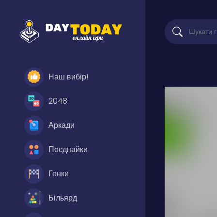
Наш вибір!
2048
Аркади
Поєднайки
Гонки
Більярд