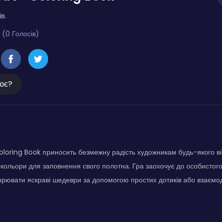
в.
 (0 Голосів)
ює?
Coloring Book приносить безмежну радість художникам будь-якого ві
кольори для заповнення свого полотна. Гра заохочує до особистог
рювати яскраві шедеври за допомогою простих дотиків або взаємод