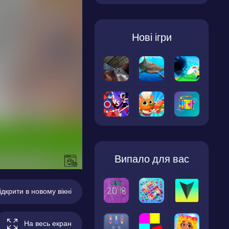
Нові ігри
Випало для вас
ідкрити в новому вікні
На весь екран