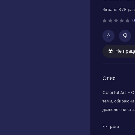
Зіграно 378 разі
0
Не прац
Опис:
Colorful Art - 
теми, обираючи 
дозволяючи ство
Як грати