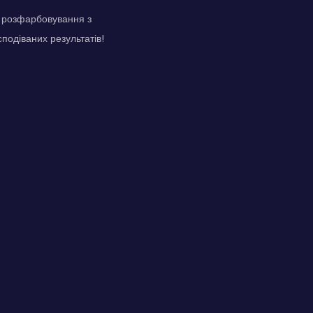
з розфарбовування з
подіваних результатів!