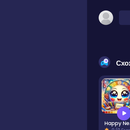
Схо
Happy
0 (0 Голосів