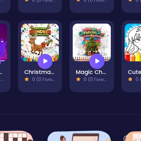
hake Coloring
Christmas Reindeer Coloring Pages
Magic Christmas Tree Coloring Book
)
0 (0 Голосів)
0 (0 Голосів)
0 (0