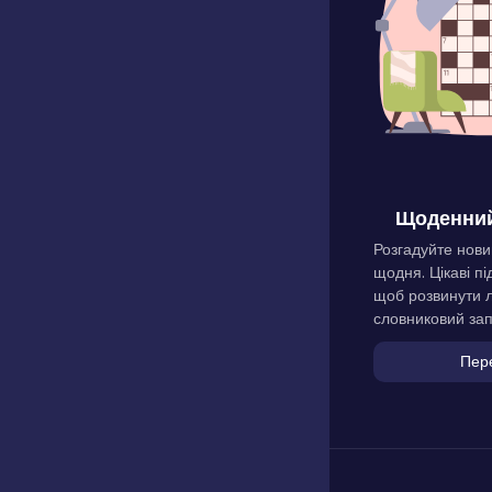
Щоденний
Розгадуйте нови
щодня. Цікаві пі
щоб розвинути л
словниковий зап
Пер