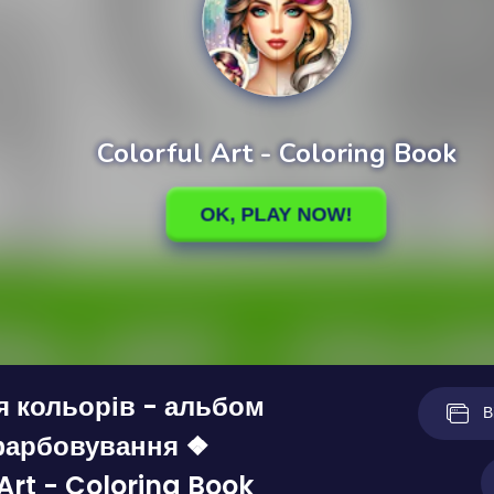
я кольорів - альбом
В
фарбовування ❖
 Art - Coloring Book