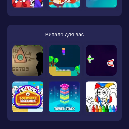
Випало для вас