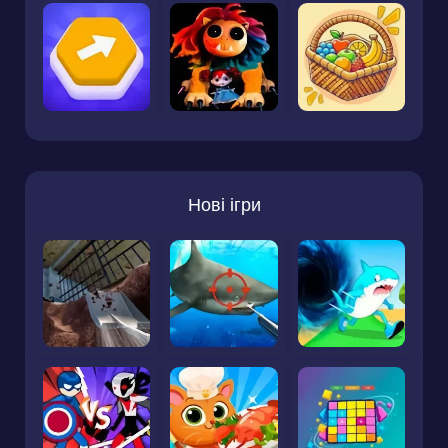
Нові ігри