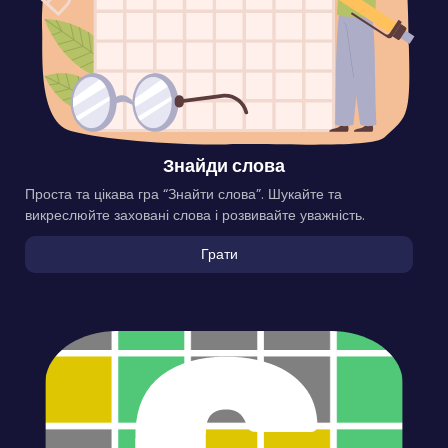
Знайди слова
Проста та цікава гра “Знайти слова”. Шукайте та
викреслюйте заховані слова і розвивайте уважність.
Грати