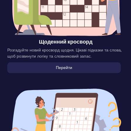
Щоденний кросворд
Розгадуйте новий кросворд щодня. Цікаві підказки та слова,
щоб розвинути логіку та словниковий запас.
Перейти