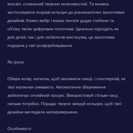
всесвіт, сповнений творчих можливостей. Ти можеш
застосовувати яскраві кольори до різноманітних захопливих
дизайнів. Кожен вибір і мазок пензля додає глибини та
об'єму твоїм цифровим полотнам. Ідеально підходить як
для дітей, так і для любителів мистецтва, це захоплива
подорож у світ розфарбовування.
Як грати
Обери колір, натисни, щоб заповнити секції, і спостерігай, як
твої малюнки оживають. Автоматичне збереження
забезпечує спокійний процес. Використовуй стільки часу,
скільки потрібно. Порада: творчо змішуй кольори, щоб твої
дизайни виглядали неперевершено.
Особливості