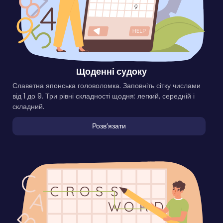
Щоденні судоку
Славетна японська головоломка. Заповніть сітку числами
від 1 до 9. Три рівні складності щодня: легкий, середній і
складний.
Розвʼязати