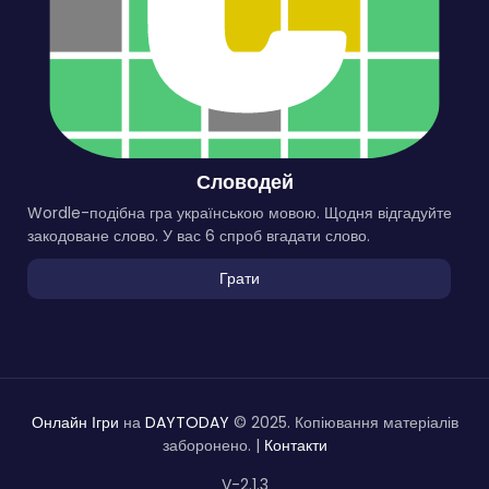
Словодей
Wordle-подібна гра українською мовою. Щодня відгадуйте
закодоване слово. У вас 6 спроб вгадати слово.
Грати
Онлайн Ігри
на
DAYTODAY
© 2025. Копіювання матеріалів
заборонено. |
Контакти
V-2.1.3