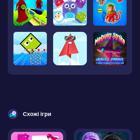
Схожі ігри