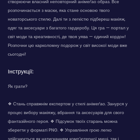
створюючи власний неповторний анімеґао образ. Все
розпочинається з маски, яка стане основою твого
новаторського стилю. Далі ти з легкістю підбереш макіяж,
одяг та аксесуари з багатого гардеробу. Ця гра — портал у
світ моди та креативності, де твоя уява — єдиний кордон!
Розпочни цю карколомну подорож у світ високої моди вже
сьогодні!
Інструкції:
Як грати?
❖ Стань справжнім експертом у стилі анімеґао. Занурся у
процес вибору макіяжу, вбрання та аксесуарів для свого
фантазійного героя. ❖ Підсумок твоїх старань можна
зберегти у форматі PNG. ❖ Управління грою легко
здійснюється як натисканням комп’ютерної миші, так і