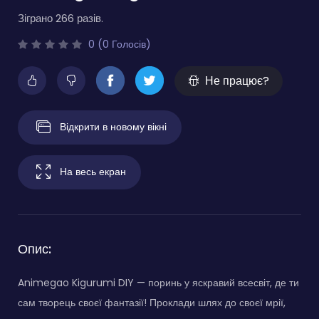
Зіграно 266 разів.
0 (0 Голосів)
Не працює?
Відкрити в новому вікні
На весь екран
Опис:
Animegao Kigurumi DIY — поринь у яскравий всесвіт, де ти
сам творець своєї фантазії! Проклади шлях до своєї мрії,