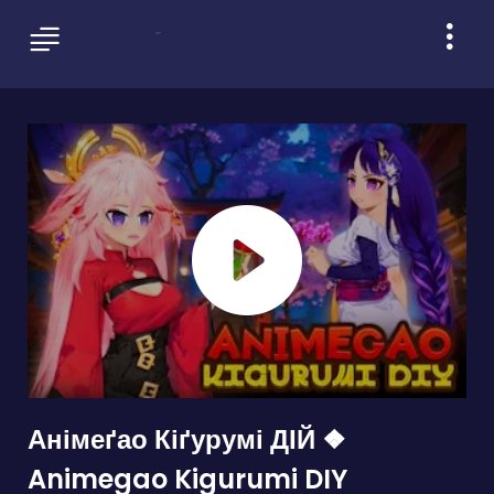
Анімеґао Кіґурумі ДІЙ ❖
Animegao Kigurumi DIY