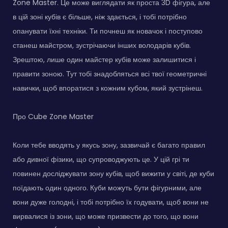
Zone Master. Це може виглядати як проста 3D фігура, але
в цій зоні кубів є більше, ніж здається, і тобі потрібно
опанувати їхні техніки. Ти почнеш як новачок і поступово
станеш майстром, зустрічаючи інших володарів кубів.
Зрештою, лише один майстер кубів може залишитися і
правити зоною. Тут тобі знадобляться всі твої геометричні
навички, щоб впоратися з кожним кубом, який зустрінеш.
Про Cube Zone Master
Коли тебе вводять у якусь зону, зазвичай є багато правил
або дивної фізики, що супроводжують це. У цій грі ти
повинен досліджувати зону кубів, щоб вижити у світі, де куби
поїдають один одного. Куби можуть бути фігурними, але
вони дуже голодні, і тобі потрібно їх годувати, щоб вони не
вирвалися із зони, що може призвести до того, що вони