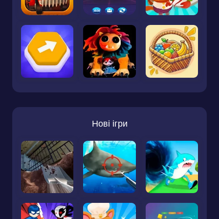
Нові ігри