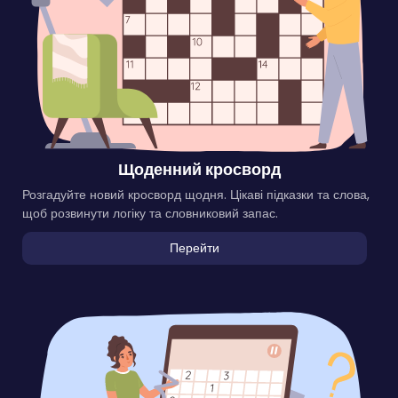
Щоденний кросворд
Розгадуйте новий кросворд щодня. Цікаві підказки та слова,
щоб розвинути логіку та словниковий запас.
Перейти