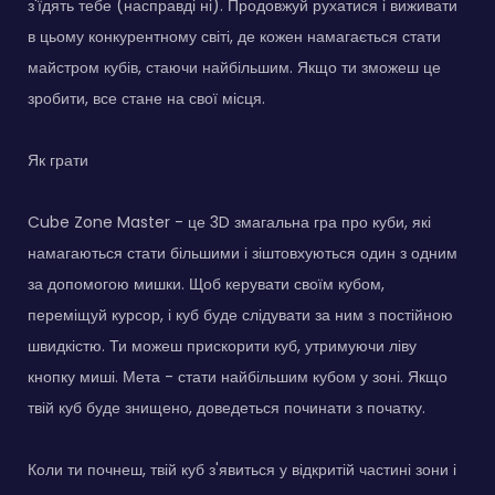
з'їдять тебе (насправді ні). Продовжуй рухатися і виживати
в цьому конкурентному світі, де кожен намагається стати
майстром кубів, стаючи найбільшим. Якщо ти зможеш це
зробити, все стане на свої місця.
Як грати
Cube Zone Master - це 3D змагальна гра про куби, які
намагаються стати більшими і зіштовхуються один з одним
за допомогою мишки. Щоб керувати своїм кубом,
переміщуй курсор, і куб буде слідувати за ним з постійною
швидкістю. Ти можеш прискорити куб, утримуючи ліву
кнопку миші. Мета - стати найбільшим кубом у зоні. Якщо
твій куб буде знищено, доведеться починати з початку.
Коли ти почнеш, твій куб з'явиться у відкритій частині зони і