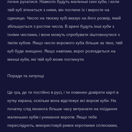
почне рухатися. Навколо будуть маленькі сині куби, і коли
твій куб зіткнеться з ними, він поглине їх і виросте на
одиницю. Число на твоєму кубі вказує на його розмір, який
збільшується з ростом числа. В арені будуть інші куби з
їхніми числами, і вони можуть спробувати зіштовхнутися з
твоїм кубом. Якщо число ворожого куба більше за твоє, твій
куб буде знищено. Якщо навпаки, ворог розпадеться на
менші куби, які твій куб може поглинути.
Поради та хитрощі
Це гра, де ти постійно в русі, і ти повинен довіряти карті в
кутку екрана, оскільки вона відстежує всі ворожі куби. На
початку слід якомога більше часу витрачати на поїдання
маленьких кубів і уникання ворогів. Якщо тебе
переслідують, використовуй ривок короткими сплесками,