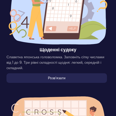
Щоденні судоку
Славетна японська головоломка. Заповніть сітку числами
від 1 до 9. Три рівні складності щодня: легкий, середній і
складний.
Розвʼязати