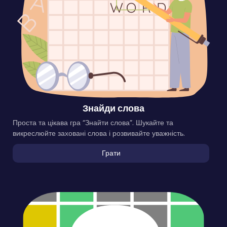
Знайди слова
Проста та цікава гра “Знайти слова”. Шукайте та
викреслюйте заховані слова і розвивайте уважність.
Грати