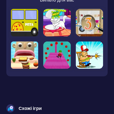
Схожі ігри