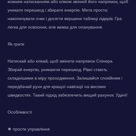
кожним натисканням або кліком змінюй його напрямок, щоб
уникати перешкод і збирати енергію. Мета проста:
накопичувати очки і досягти вершини таблиці лідерів. Гра
легка для освоєння, але важка для опанування.
Як грати
Натискай або клікай, щоб змінити напрямок Спінера.
Збирай енергію, уникаючи перешкод. Рівні стають
складнішими в міру проходження. Залишайся спокійним і
передбачай рухи для кращої навігації на високих
швидкостях. Такий підхід забезпечить вищий рахунок. Удачі!
Особливості
❖ просте управління