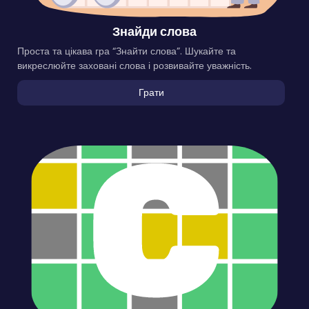
Знайди слова
Проста та цікава гра “Знайти слова”. Шукайте та
викреслюйте заховані слова і розвивайте уважність.
Грати