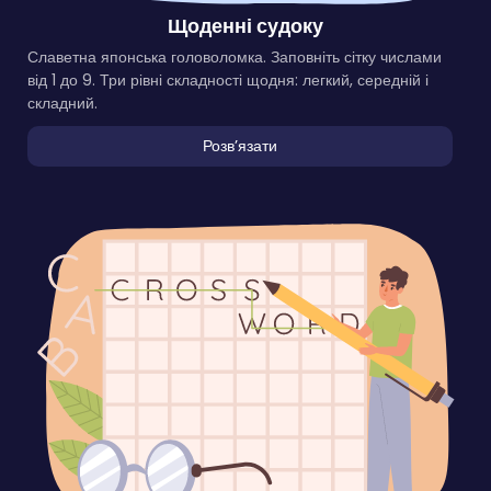
Щоденні судоку
Славетна японська головоломка. Заповніть сітку числами
від 1 до 9. Три рівні складності щодня: легкий, середній і
складний.
Розвʼязати