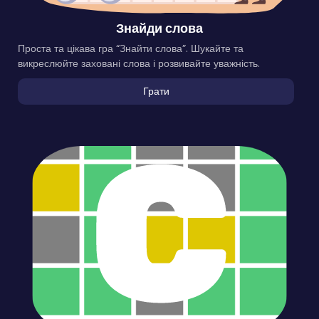
Знайди слова
Проста та цікава гра “Знайти слова”. Шукайте та
викреслюйте заховані слова і розвивайте уважність.
Грати