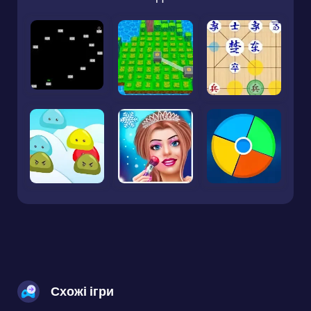
Схожі ігри