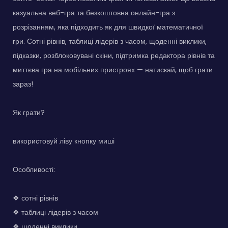
казуальна веб-гра та безкоштовна онлайн-гра з
розрізанням, яка підходить як для швидкої математичної
гри. Сотні рівнів, таблиці лідерів з часом, щоденні виклики,
підказки, розблоковувані скіни, підтримка редактора рівнів та
миттєва гра на мобільних пристроях — натискай, щоб грати
зараз!
Як грати?
використовуй ліву кнопку миші
Особливості:
❖ сотні рівнів
❖ таблиці лідерів з часом
❖ щоденні виклики