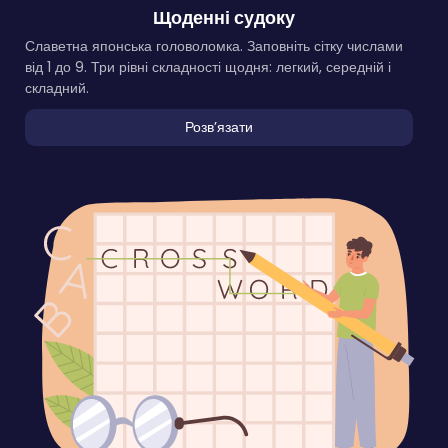
Щоденні судоку
Славетна японська головоломка. Заповніть сітку числами
від 1 до 9. Три рівні складності щодня: легкий, середній і
складний.
Розвʼязати