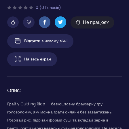
0 (0 Голосів)
Не працює?
Відкрити в новому вікні
На весь екран
Опис:
Грай у Cutting Rice — безкоштовну браузерну гру-
головоломку, яку можна грати онлайн без завантажень.
Розрізай рис, підрізай форми суші та вкладай зерна в
бенто-бокси через невеликі фізичні головоломки. Це весела