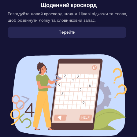
Щоденний кросворд
Розгадуйте новий кросворд щодня. Цікаві підказки та слова,
щоб розвинути логіку та словниковий запас.
Перейти