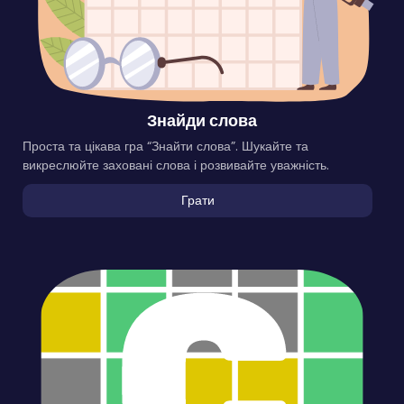
Знайди слова
Проста та цікава гра “Знайти слова”. Шукайте та
викреслюйте заховані слова і розвивайте уважність.
Грати