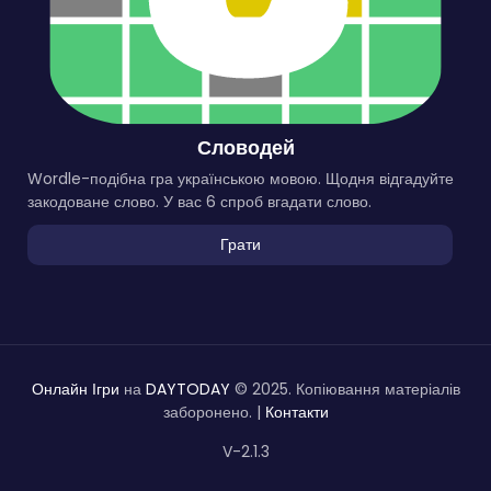
Словодей
Wordle-подібна гра українською мовою. Щодня відгадуйте
закодоване слово. У вас 6 спроб вгадати слово.
Грати
Онлайн Ігри
на
DAYTODAY
© 2025. Копіювання матеріалів
заборонено. |
Контакти
V-2.1.3