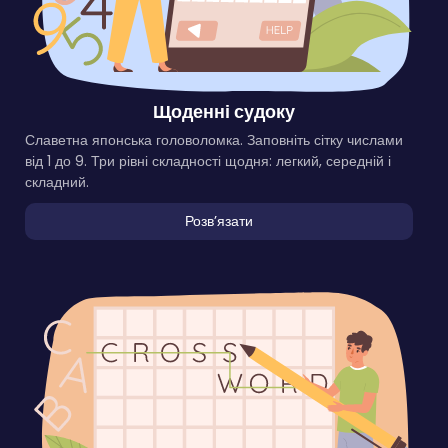
Щоденні судоку
Славетна японська головоломка. Заповніть сітку числами
від 1 до 9. Три рівні складності щодня: легкий, середній і
складний.
Розвʼязати