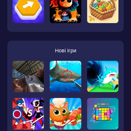
Нові ігри